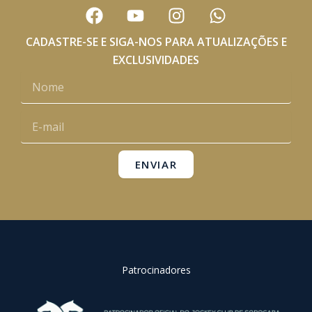
F
Y
I
W
a
o
n
h
c
u
s
a
CADASTRE-SE E SIGA-NOS PARA ATUALIZAÇÕES E
e
t
t
t
EXCLUSIVIDADES
b
u
a
s
Nome
o
b
g
a
o
e
r
p
E-
k
a
p
mail
m
ENVIAR
Patrocinadores