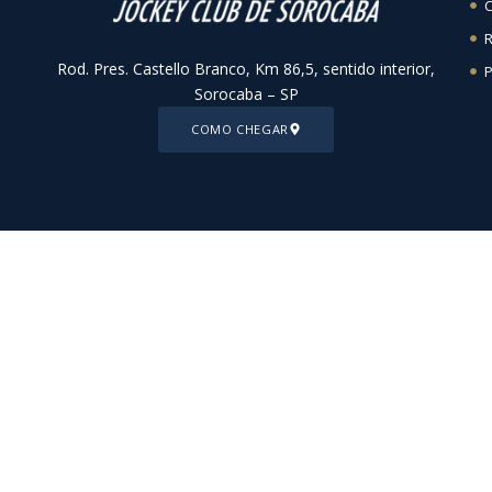
C
R
Rod. Pres. Castello Branco, Km 86,5, sentido interior,
P
Sorocaba – SP
COMO CHEGAR