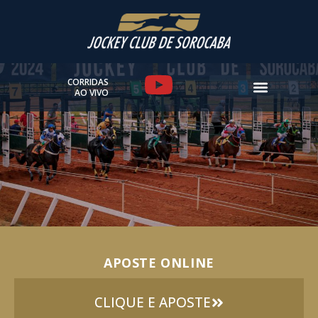
Ir
para
o
conteúdo
Y
CORRIDAS
AO VIVO
o
u
t
u
b
e
APOSTE ONLINE
CLIQUE E APOSTE