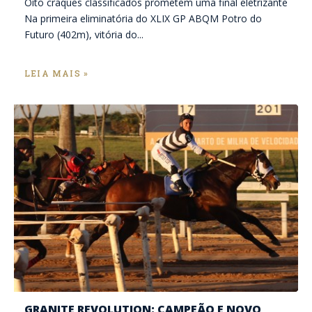
Oito craques classificados prometem uma final eletrizante
Na primeira eliminatória do XLIX GP ABQM Potro do
Futuro (402m), vitória do...
LEIA MAIS »
GRANITE REVOLUTION: CAMPEÃO E NOVO