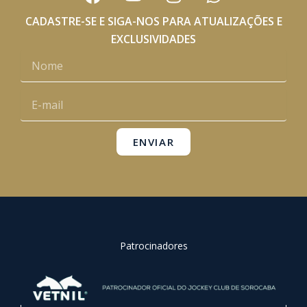
a
o
n
h
c
u
s
a
CADASTRE-SE E SIGA-NOS PARA ATUALIZAÇÕES E
e
t
t
t
EXCLUSIVIDADES
b
u
a
s
Nome
o
b
g
a
o
e
r
p
E-
k
a
p
mail
m
ENVIAR
Patrocinadores