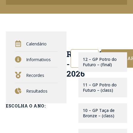
Calendário
RESULTADOS
Pesquisar
PESQUISA
12 – GP Potro do
Informativos
-
Futuro – (final)
2026
Recordes
11 – GP Potro do
Futuro – (class)
Resultados
ESCOLHA O ANO:
10 – GP Taça de
Bronze – (class)