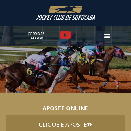
Ir
para
o
conteúdo
Y
CORRIDAS
AO VIVO
o
u
t
u
b
e
APOSTE ONLINE
CLIQUE E APOSTE