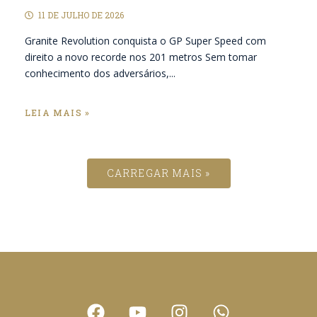
11 DE JULHO DE 2026
Granite Revolution conquista o GP Super Speed com
direito a novo recorde nos 201 metros Sem tomar
conhecimento dos adversários,...
LEIA MAIS »
CARREGAR MAIS »
F
Y
I
W