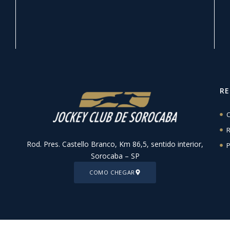
R
C
R
Rod. Pres. Castello Branco, Km 86,5, sentido interior,
P
Sorocaba – SP
COMO CHEGAR