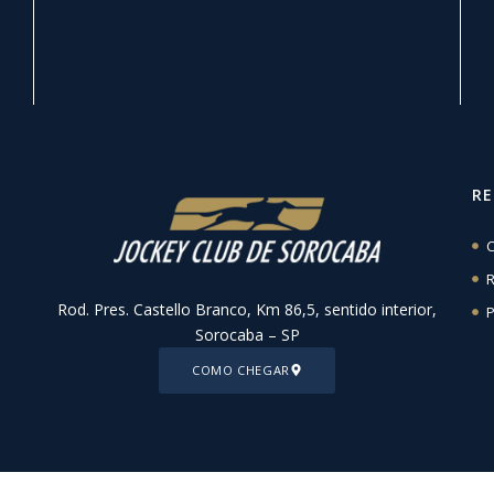
R
C
R
Rod. Pres. Castello Branco, Km 86,5, sentido interior,
P
Sorocaba – SP
COMO CHEGAR