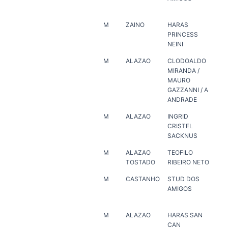
M
ZAINO
HARAS
ER
PRINCESS
NEINI
M
ALAZAO
CLODOALDO
PLI
MIRANDA /
RE
MAURO
GAZZANNI / A
ANDRADE
M
ALAZAO
INGRID
FE
CRISTEL
MU
SACKNUS
SO
M
ALAZAO
TEOFILO
ER
TOSTADO
RIBEIRO NETO
M
CASTANHO
STUD DOS
HA
AMIGOS
VE
M
ALAZAO
HARAS SAN
HA
CAN
JA