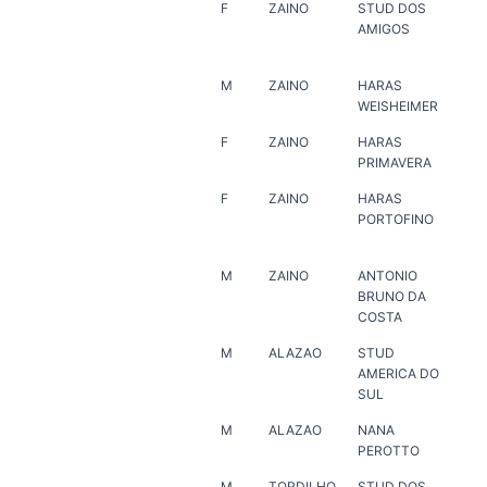
F
ZAINO
STUD DOS
HA
AMIGOS
VE
M
ZAINO
HARAS
HA
WEISHEIMER
F
ZAINO
HARAS
ER
PRIMAVERA
F
ZAINO
HARAS
HA
PORTOFINO
MA
M
ZAINO
ANTONIO
MA
BRUNO DA
JO
COSTA
M
ALAZAO
STUD
ER
AMERICA DO
SUL
M
ALAZAO
NANA
ER
PEROTTO
M
TORDILHO
STUD DOS
HA