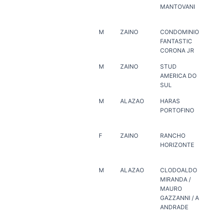
MANTOVANI
PO
M
ZAINO
CONDOMINIO
ER
FANTASTIC
CORONA JR
M
ZAINO
STUD
ER
AMERICA DO
SUL
M
ALAZAO
HARAS
AN
PORTOFINO
RA
F
ZAINO
RANCHO
MA
HORIZONTE
JO
M
ALAZAO
CLODOALDO
PLI
MIRANDA /
RE
MAURO
GAZZANNI / A
ANDRADE