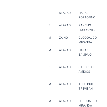
SI
F
ALAZAO
HARAS
ER
PORTOFINO
F
ALAZAO
RANCHO
MA
HORIZONTE
JO
M
ZAINO
CLODOALDO
ER
MIRANDA
M
ALAZAO
HARAS
HA
SAMPAIO
SA
F
ALAZAO
STUD DOS
HA
AMIGOS
PO
M
ALAZAO
THEO PIOLI
ZI
TREVISANI
ON
M
ALAZAO
CLODOALDO
HA
MIRANDA