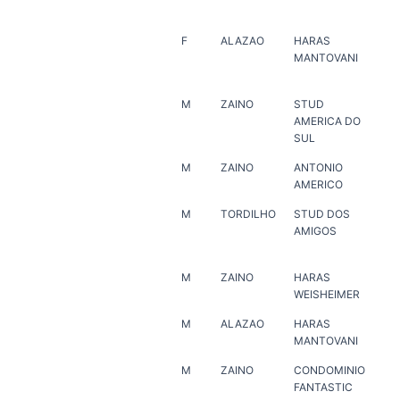
F
ALAZAO
HARAS
HA
MANTOVANI
PO
M
ZAINO
STUD
ER
AMERICA DO
SUL
M
ZAINO
ANTONIO
HA
AMERICO
JA
M
TORDILHO
STUD DOS
HA
AMIGOS
VE
M
ZAINO
HARAS
HA
WEISHEIMER
M
ALAZAO
HARAS
ER
MANTOVANI
M
ZAINO
CONDOMINIO
ER
FANTASTIC