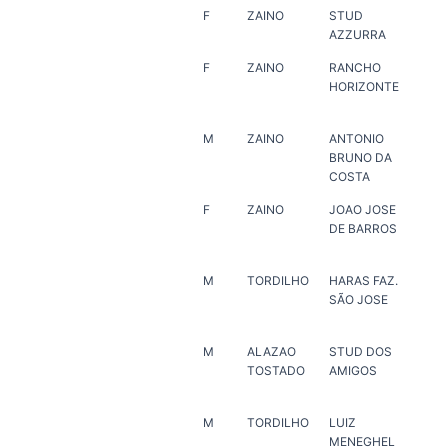
F
ZAINO
STUD
HA
AZZURRA
VI
F
ZAINO
RANCHO
MA
HORIZONTE
JO
M
ZAINO
ANTONIO
MA
BRUNO DA
JO
COSTA
F
ZAINO
JOAO JOSE
FR
DE BARROS
BA
SA
M
TORDILHO
HARAS FAZ.
HA
SÃO JOSE
SÃ
M
ALAZAO
STUD DOS
HA
TOSTADO
AMIGOS
VE
M
TORDILHO
LUIZ
LUI
MENEGHEL
ME