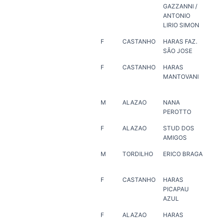
GAZZANNI /
SI
ANTONIO
LIRIO SIMON
F
CASTANHO
HARAS FAZ.
HA
SÃO JOSE
SÃ
F
CASTANHO
HARAS
ER
MANTOVANI
M
ALAZAO
NANA
ER
PEROTTO
F
ALAZAO
STUD DOS
HA
AMIGOS
VE
M
TORDILHO
ERICO BRAGA
ER
F
CASTANHO
HARAS
ER
PICAPAU
AZUL
F
ALAZAO
HARAS
HA