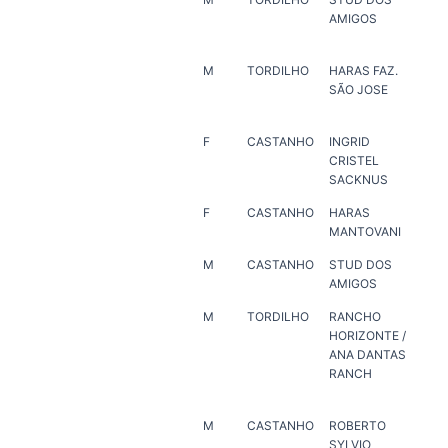
AMIGOS
VE
M
TORDILHO
HARAS FAZ.
HA
SÃO JOSE
SÃ
F
CASTANHO
INGRID
HA
CRISTEL
VE
SACKNUS
F
CASTANHO
HARAS
HA
MANTOVANI
M
CASTANHO
STUD DOS
HA
AMIGOS
VE
M
TORDILHO
RANCHO
AN
HORIZONTE /
RA
ANA DANTAS
HA
RANCH
MAR
LUI
M
CASTANHO
ROBERTO
RO
SYLVIO
SY