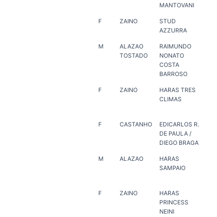
MANTOVANI
PO
F
ZAINO
STUD
HA
AZZURRA
VI
M
ALAZAO
RAIMUNDO
ER
TOSTADO
NONATO
COSTA
BARROSO
F
ZAINO
HARAS TRES
HA
CLIMAS
MA
F
CASTANHO
EDICARLOS R.
HA
DE PAULA /
JA
DIEGO BRAGA
M
ALAZAO
HARAS
HA
SAMPAIO
SA
F
ZAINO
HARAS
ER
PRINCESS
NEINI