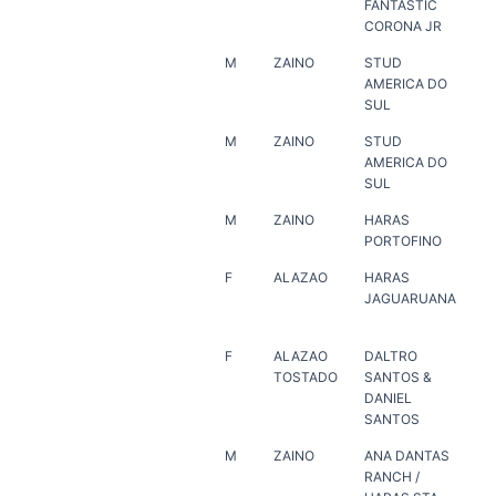
FANTASTIC
CORONA JR
M
ZAINO
STUD
ER
AMERICA DO
SUL
M
ZAINO
STUD
ER
AMERICA DO
SUL
M
ZAINO
HARAS
HA
PORTOFINO
PO
F
ALAZAO
HARAS
HA
JAGUARUANA
JA
F
ALAZAO
DALTRO
WIL
TOSTADO
SANTOS &
FI
DANIEL
SANTOS
M
ZAINO
ANA DANTAS
HA
RANCH /
MAR