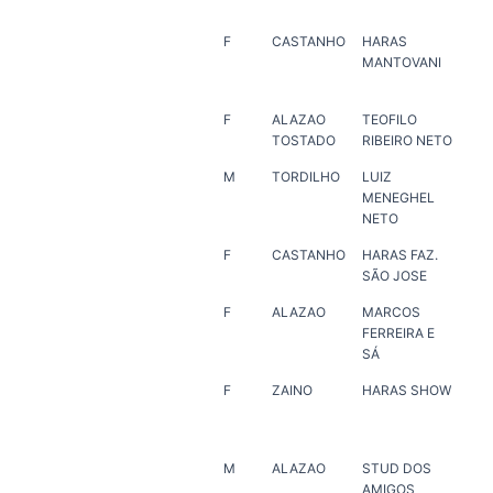
F
CASTANHO
HARAS
ANT
MANTOVANI
SI
F
ALAZAO
TEOFILO
HA
TOSTADO
RIBEIRO NETO
MA
M
TORDILHO
LUIZ
LUI
MENEGHEL
ME
NETO
NE
F
CASTANHO
HARAS FAZ.
RA
SÃO JOSE
TE
F
ALAZAO
MARCOS
MA
FERREIRA E
FER
SÁ
F
ZAINO
HARAS SHOW
HA
M
ALAZAO
STUD DOS
HA
AMIGOS
VE