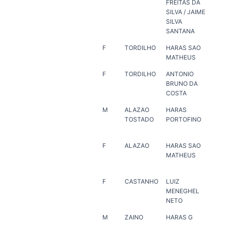
FREITAS DA
VE
SILVA / JAIME
SILVA
SANTANA
F
TORDILHO
HARAS SAO
HA
MATHEUS
MA
F
TORDILHO
ANTONIO
MA
BRUNO DA
BO
COSTA
M
ALAZAO
HARAS
PA
TOSTADO
PORTOFINO
FRE
MA
F
ALAZAO
HARAS SAO
HA
MATHEUS
MA
F
CASTANHO
LUIZ
LUI
MENEGHEL
ME
NETO
NE
M
ZAINO
HARAS G
ANT