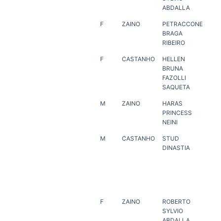
ABDALLA
AB
F
ZAINO
PETRACCONE
PE
BRAGA
BR
RIBEIRO
F
CASTANHO
HELLEN
HA
BRUNA
MA
FAZOLLI
SAQUETA
M
ZAINO
HARAS
ER
PRINCESS
NEINI
M
CASTANHO
STUD
REN
DINASTIA
RE
BA
LU
AR
AL
F
ZAINO
ROBERTO
RO
SYLVIO
SY
ABDALLA
AB