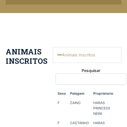
ANIMAIS
Animais Inscritos
INSCRITOS
Pesquisar
Sexo
Pelagem
Proprietario
Cri
Sexo
Pelagem
Proprietario
Cri
F
ZAINO
HARAS
ER
PRINCESS
NEINI
F
CASTANHO
HARAS
ANT