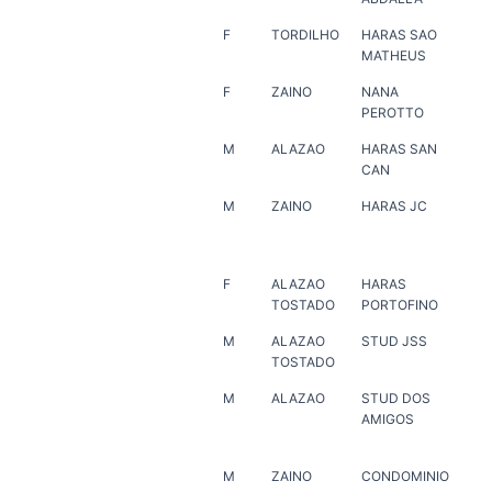
F
TORDILHO
HARAS SAO
HA
MATHEUS
MA
F
ZAINO
NANA
ER
PEROTTO
M
ALAZAO
HARAS SAN
HA
CAN
JA
M
ZAINO
HARAS JC
PLI
RE
F
ALAZAO
HARAS
HA
TOSTADO
PORTOFINO
PO
M
ALAZAO
STUD JSS
ER
TOSTADO
M
ALAZAO
STUD DOS
HA
AMIGOS
VE
M
ZAINO
CONDOMINIO
ER