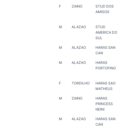
F
ZAINO
STUD DOS
HA
AMIGOS
VE
M
ALAZAO
STUD
ER
AMERICA DO
SUL
M
ALAZAO
HARAS SAN
HA
CAN
MA
M
ALAZAO
HARAS
AN
PORTOFINO
RA
F
TORDILHO
HARAS SAO
HA
MATHEUS
MA
M
ZAINO
HARAS
ER
PRINCESS
NEINI
M
ALAZAO
HARAS SAN
HA
CAN
JA