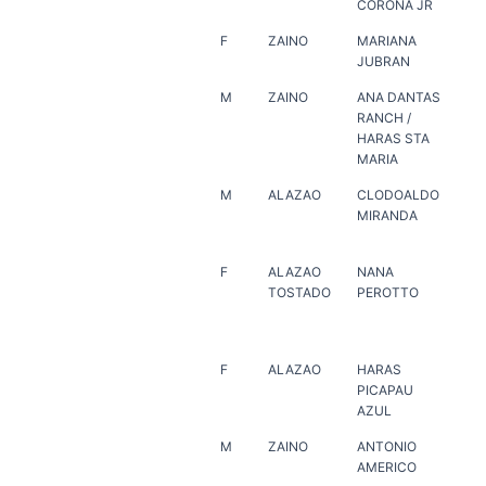
CORONA JR
F
ZAINO
MARIANA
PLI
JUBRAN
RE
M
ZAINO
ANA DANTAS
HA
RANCH /
MAR
HARAS STA
DA
MARIA
RA
M
ALAZAO
CLODOALDO
HA
MIRANDA
PO
F
ALAZAO
NANA
HA
TOSTADO
PEROTTO
MAR
DA
RA
F
ALAZAO
HARAS
HA
PICAPAU
MA
AZUL
M
ZAINO
ANTONIO
HA
AMERICO
JA