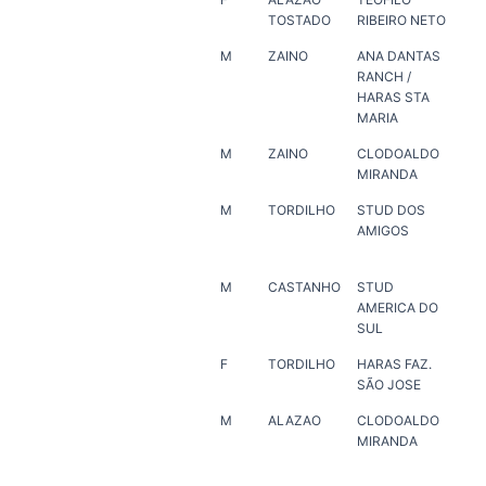
TOSTADO
RIBEIRO NETO
MA
M
ZAINO
ANA DANTAS
HA
RANCH /
MAR
HARAS STA
DA
MARIA
RA
M
ZAINO
CLODOALDO
ER
MIRANDA
M
TORDILHO
STUD DOS
HA
AMIGOS
VE
M
CASTANHO
STUD
ER
AMERICA DO
SUL
F
TORDILHO
HARAS FAZ.
HA
SÃO JOSE
SÃ
M
ALAZAO
CLODOALDO
HA
MIRANDA
PO