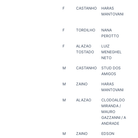
F
CASTANHO
HARAS
AG
MANTOVANI
HA
CA
F
TORDILHO
NANA
TI
PEROTTO
F
ALAZAO
LUIZ
LUI
TOSTADO
MENEGHEL
ME
NETO
NE
M
CASTANHO
STUD DOS
HA
AMIGOS
VE
M
ZAINO
HARAS
ZI
MANTOVANI
ON
M
ALAZAO
CLODOALDO
HA
MIRANDA /
PO
MAURO
GAZZANNI / A
ANDRADE
M
ZAINO
EDSON
HA