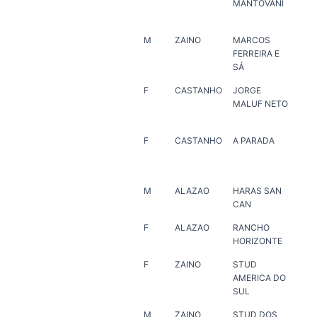
MANTOVANI
SI
M
ZAINO
MARCOS
MA
FERREIRA E
FER
SÁ
F
CASTANHO
JORGE
JO
MALUF NETO
NE
F
CASTANHO
A PARADA
AG
HA
CA
M
ALAZAO
HARAS SAN
HA
CAN
MA
F
ALAZAO
RANCHO
MA
HORIZONTE
JO
F
ZAINO
STUD
ER
AMERICA DO
SUL
M
ZAINO
STUD DOS
HA