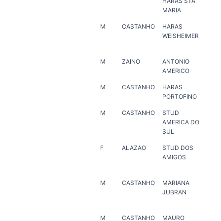
HARAS STA
DA
MARIA
RA
M
CASTANHO
HARAS
FE
WEISHEIMER
MU
SO
M
ZAINO
ANTONIO
HA
AMERICO
JA
M
CASTANHO
HARAS
HA
PORTOFINO
PO
M
CASTANHO
STUD
ER
AMERICA DO
SUL
F
ALAZAO
STUD DOS
HA
AMIGOS
PO
M
CASTANHO
MARIANA
HA
JUBRAN
JA
M
CASTANHO
MAURO
ANT