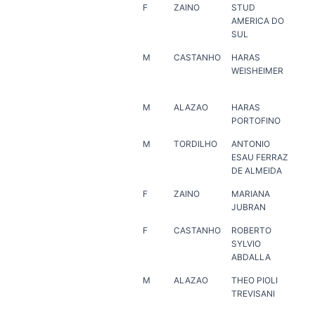
F
ZAINO
STUD
ER
AMERICA DO
SUL
M
CASTANHO
HARAS
FE
WEISHEIMER
MU
SO
M
ALAZAO
HARAS
HA
PORTOFINO
PO
M
TORDILHO
ANTONIO
EDI
ESAU FERRAZ
DE
DE ALMEIDA
F
ZAINO
MARIANA
PLI
JUBRAN
RE
F
CASTANHO
ROBERTO
HA
SYLVIO
VE
ABDALLA
M
ALAZAO
THEO PIOLI
ZI
TREVISANI
ON