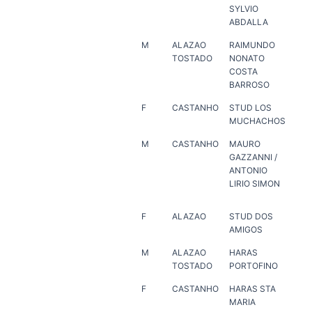
SYLVIO
SY
ABDALLA
AB
M
ALAZAO
RAIMUNDO
ER
TOSTADO
NONATO
COSTA
BARROSO
F
CASTANHO
STUD LOS
ST
MUCHACHOS
MU
M
CASTANHO
MAURO
ANT
GAZZANNI /
SI
ANTONIO
LIRIO SIMON
F
ALAZAO
STUD DOS
HA
AMIGOS
VE
M
ALAZAO
HARAS
HA
TOSTADO
PORTOFINO
PO
F
CASTANHO
HARAS STA
HA
MARIA
MA