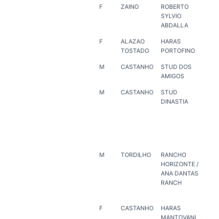
F
ZAINO
ROBERTO
RO
SYLVIO
SY
ABDALLA
AB
F
ALAZAO
HARAS
HA
TOSTADO
PORTOFINO
PO
M
CASTANHO
STUD DOS
HA
AMIGOS
VE
M
CASTANHO
STUD
REN
DINASTIA
RE
BA
LU
AR
AL
M
TORDILHO
RANCHO
AN
HORIZONTE /
RA
ANA DANTAS
HA
RANCH
MAR
LUI
F
CASTANHO
HARAS
AG
MANTOVANI
HA