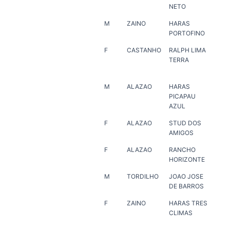
NETO
NE
M
ZAINO
HARAS
HA
PORTOFINO
PO
F
CASTANHO
RALPH LIMA
RA
TERRA
TE
M
ALAZAO
HARAS
HA
PICAPAU
PO
AZUL
F
ALAZAO
STUD DOS
HA
AMIGOS
VE
F
ALAZAO
RANCHO
MA
HORIZONTE
JO
M
TORDILHO
JOAO JOSE
MA
DE BARROS
JO
F
ZAINO
HARAS TRES
HA
CLIMAS
MA