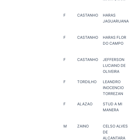
CA
F
CASTANHO
HARAS
HA
JAGUARUANA
PO
F
CASTANHO
HARAS FLOR
HA
DO CAMPO
DO
F
CASTANHO
JEFFERSON
MA
LUCIANO DE
JO
OLIVEIRA
F
TORDILHO
LEANDRO
RO
INOCENCIO
CO
TORREZAN
HE
F
ALAZAO
STUD A MI
HA
MANERA
VE
M
ZAINO
CELSO ALVES
CE
DE
DE
ALCANTARA