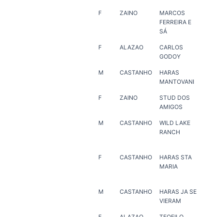
F
ZAINO
MARCOS
MA
FERREIRA E
FER
SÁ
F
ALAZAO
CARLOS
AN
GODOY
RA
M
CASTANHO
HARAS
HA
MANTOVANI
MA
F
ZAINO
STUD DOS
HA
AMIGOS
VE
M
CASTANHO
WILD LAKE
WI
RANCH
RA
F
CASTANHO
HARAS STA
HA
MARIA
MA
M
CASTANHO
HARAS JA SE
HA
VIERAM
VI
F
ALAZAO
TEOFILO
HA