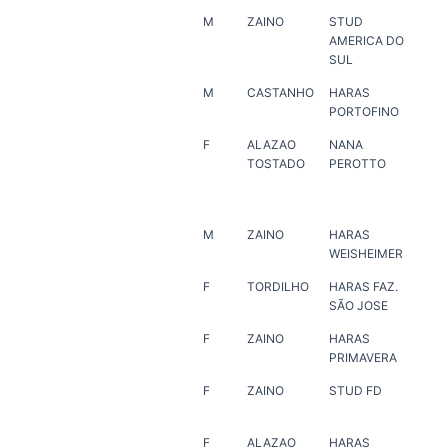
M
ZAINO
STUD
ER
AMERICA DO
SUL
M
CASTANHO
HARAS
HA
PORTOFINO
PO
F
ALAZAO
NANA
HA
TOSTADO
PEROTTO
MAR
DA
RA
M
ZAINO
HARAS
HA
WEISHEIMER
F
TORDILHO
HARAS FAZ.
HA
SÃO JOSE
SÃ
F
ZAINO
HARAS
ER
PRIMAVERA
F
ZAINO
STUD FD
ER
F
ALAZAO
HARAS
HA