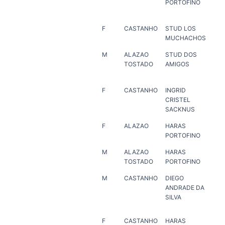
PORTOFINO
PO
F
CASTANHO
STUD LOS
ST
MUCHACHOS
MU
M
ALAZAO
STUD DOS
HA
TOSTADO
AMIGOS
VE
F
CASTANHO
INGRID
HA
CRISTEL
VE
SACKNUS
F
ALAZAO
HARAS
ER
PORTOFINO
M
ALAZAO
HARAS
HA
TOSTADO
PORTOFINO
PO
M
CASTANHO
DIEGO
RO
ANDRADE DA
CO
SILVA
HE
F
CASTANHO
HARAS
HA