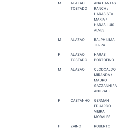
M
ALAZAO
ANA DANTAS
AN
TOSTADO
RANCH /
RA
HARAS STA
HA
MARIA /
MAR
HARAS LUIS
LUI
ALVES
M
ALAZAO
RALPH LIMA
RA
TERRA
TE
F
ALAZAO
HARAS
HA
TOSTADO
PORTOFINO
PO
M
ALAZAO
CLODOALDO
HA
MIRANDA /
PO
MAURO
GAZZANNI / A
ANDRADE
F
CASTANHO
GERMAN
HA
EDUARDO
MA
VIEIRA
MORALES
F
ZAINO
ROBERTO
RO