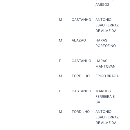
AMIGOS
VE
M
CASTANHO
ANTONIO
HA
ESAU FERRAZ
AL
DE ALMEIDA
M
ALAZAO
HARAS
AN
PORTOFINO
RA
F
CASTANHO
HARAS
HA
MANTOVANI
PO
M
TORDILHO
ERICO BRAGA
ER
F
CASTANHO
MARCOS
MA
FERREIRA E
FER
SÁ
M
TORDILHO
ANTONIO
EDI
ESAU FERRAZ
DE
DE ALMEIDA