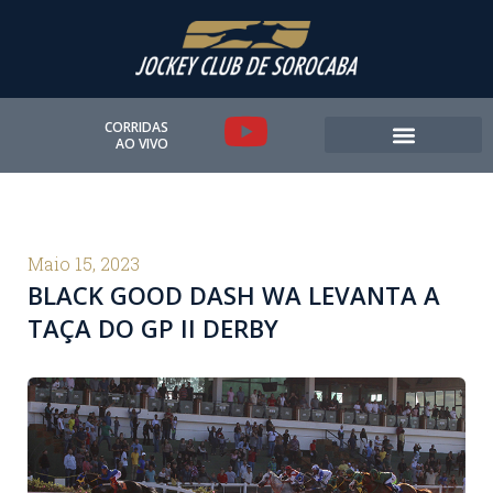
Ir
para
o
conteúdo
Y
CORRIDAS
AO VIVO
o
u
t
Maio 15, 2023
BLACK GOOD DASH WA LEVANTA A
u
TAÇA DO GP II DERBY
b
e