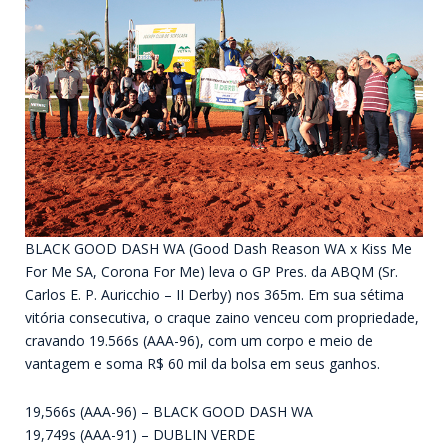
BLACK GOOD DASH WA (Good Dash Reason WA x Kiss Me
For Me SA, Corona For Me) leva o GP Pres. da ABQM (Sr.
Carlos E. P. Auricchio – II Derby) nos 365m. Em sua sétima
vitória consecutiva, o craque zaino venceu com propriedade,
cravando 19.566s (AAA-96), com um corpo e meio de
vantagem e soma R$ 60 mil da bolsa em seus ganhos.
19,566s (AAA-96) – BLACK GOOD DASH WA
19,749s (AAA-91) – DUBLIN VERDE