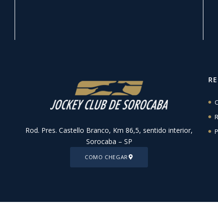
R
C
R
Rod. Pres. Castello Branco, Km 86,5, sentido interior,
P
Sorocaba – SP
COMO CHEGAR