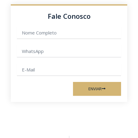
Fale Conosco
Nome
completo
WhatsApp
E-
mail
ENVIAR
Anterior
Pr