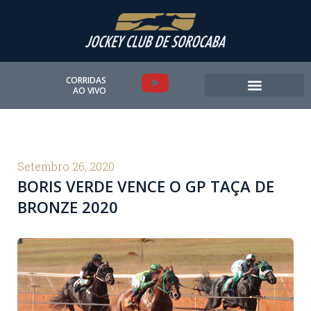
Ir
para
o
conteúdo
Y
CORRIDAS
AO VIVO
o
u
t
Setembro 26, 2020
BORIS VERDE VENCE O GP TAÇA DE
u
BRONZE 2020
b
e