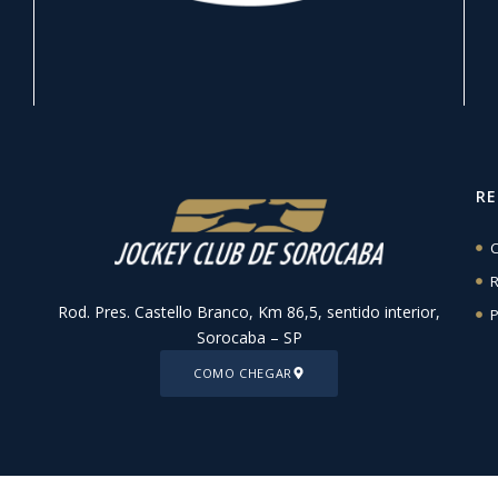
R
C
R
Rod. Pres. Castello Branco, Km 86,5, sentido interior,
P
Sorocaba – SP
COMO CHEGAR