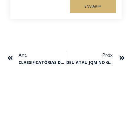
ENVIAR
Anterior
Pr
Ant.
Próx.
CLASSIFICATÓRIAS DO GP TAÇA DE BRONZE
DEU ATAU JQM NO GP SÃO PAULO – I TRÍPLICE COROA