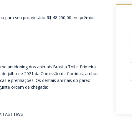
vou para seu proprietário R$ 48.250,00 em prêmios.
c
W
e antidoping dos animais Brasilia Toll e Primeira
E
 de julho de 2021 da Comissão de Corridas, ambos
m
rcas e premiações. Os demais animais do páreo
guinte ordem de chegada:
RA FAST HWS