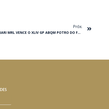
Próxim
Próx.
EM FINAL INCRÍVEL, TELLER FERRARI MRL VENCE O XLIV GP ABQM POTRO DO FUTURO
ADES