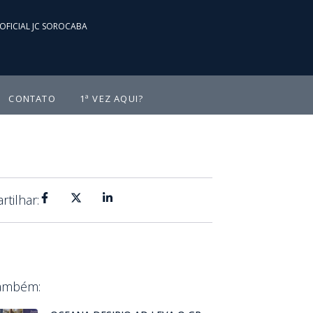
OFICIAL JC SOROCABA
CONTATO
1ª VEZ AQUI?
tilhar:
Também: