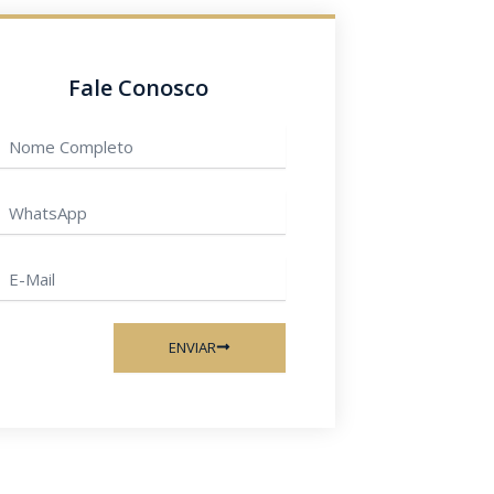
Fale Conosco
Nome
ompleto
hatsApp
-
ail
ENVIAR