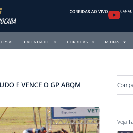
Y
CORRIDAS AO VIVO
CANAL 
o
u
TERSAL
CALENDÁRIO
CORRIDAS
MÍDIAS
t
u
b
TUDO E VENCE O GP ABQM
e
Compar
Veja 