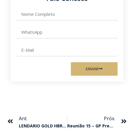
Nome
completo
WhatsApp
E-
mail
ENVIAR
Anterior
Pr
Ant.
Próx.
LENDARIO GOLD HBR LEVA O GP TAÇA DE BRONZE
Reunião 15 – GP Presidente Do Jockey Club De Sorocaba – III DERBY (class) – GP São Paulo – I Tríplice Coroa (final) – GP Taça De Prata (class)