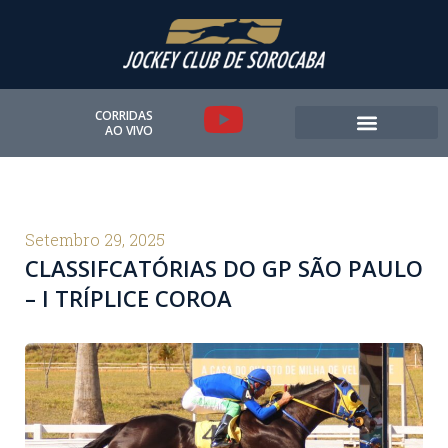
Ir
para
o
conteúdo
Y
CORRIDAS
AO VIVO
o
u
t
Setembro 29, 2025
CLASSIFCATÓRIAS DO GP SÃO PAULO
u
– I TRÍPLICE COROA
b
e