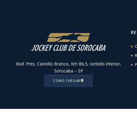
R
C
R
Rod. Pres. Castello Branco, Km 86,5, sentido interior,
P
Sorocaba – SP
COMO CHEGAR