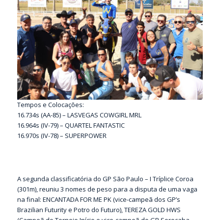
Tempos e Colocações:
16.734s (AA-85) – LASVEGAS COWGIRL MRL
16.964s (IV-79) – QUARTEL FANTASTIC
16.970s (IV-78) – SUPERPOWER
A segunda classificatória do GP São Paulo – I Tríplice Coroa
(301m), reuniu 3 nomes de peso para a disputa de uma vaga
na final: ENCANTADA FOR ME PK (vice-campeã dos GP’s
Brazilian Futurity e Potro do Futuro), TEREZA GOLD HWS
(Campeã do Torneio Início e vice-campeã do GP Sorocaba