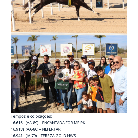
Tempos e colocações:
16.616s (AA-89) – ENCANTADA FOR ME PK
16.918s (AA-80) – NEFERTARI
16.941s (IV-79) – TEREZA GOLD HWS