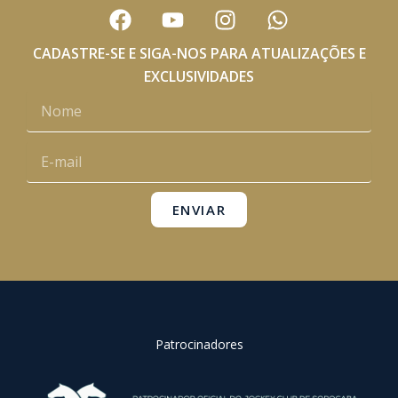
F
Y
I
W
a
o
n
h
c
u
s
a
CADASTRE-SE E SIGA-NOS PARA ATUALIZAÇÕES E
e
t
t
t
EXCLUSIVIDADES
b
u
a
s
Nome
o
b
g
a
o
e
r
p
E-
k
a
p
mail
m
ENVIAR
Patrocinadores