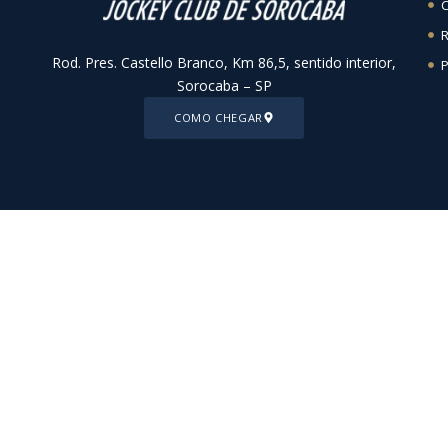
C
R
Rod. Pres. Castello Branco, Km 86,5, sentido interior,
P
Sorocaba – SP
COMO CHEGAR