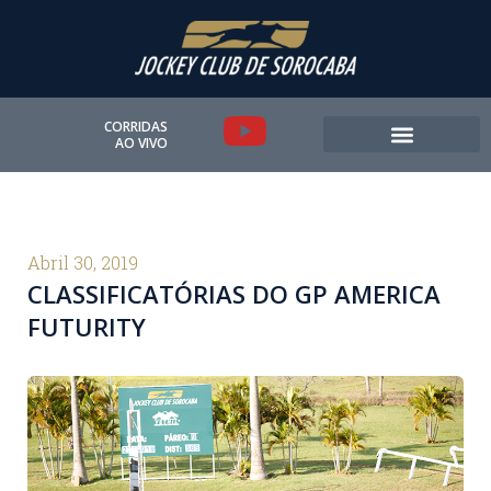
Ir
para
o
conteúdo
Y
CORRIDAS
AO VIVO
o
u
t
Abril 30, 2019
CLASSIFICATÓRIAS DO GP AMERICA
u
FUTURITY
b
e