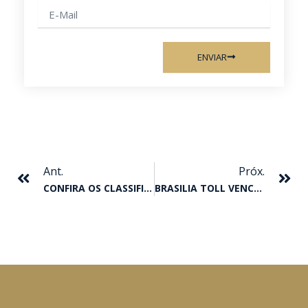
E-
mail
ENVIAR
Anterior
Pr
Ant.
Próx.
CONFIRA OS CLASSIFICADOS PARA A FINAL DO GP I DERBY
BRASILIA TOLL VENCE O GP BRAZILIAN FUTURITY 2019