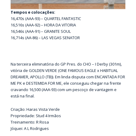
Tempos e colocações:
16,470s (AAA-93) – QUARTEL FANTASTIC
16,516s (AAA-92) – HORA DA VITORIA
16,546s (AAA-91) – GRANITE SOUL
16,714s (AA-86) – LAS VEGAS SENATOR
Na terceira eliminatória do GP Pres. do CHO – I Derby (301m),
vitória de GOLDEN VERDE (ONE FAMOUS EAGLE x HABITUAL
DREAMER, APOLLO (TB)). Em linda disputa com ENCANTADA FOR
ME PK e DESTEMIDA FOR ME, ele conseguiu chegar na frente
cravando 16,500 (AAA-93) com um pescoço de vantagem e
está na final.
Criação: Haras Vista Verde
Propriedade: Stud 4 Irmãos
Treinamento: R Rosa
Jóquei: A L Rodrigues