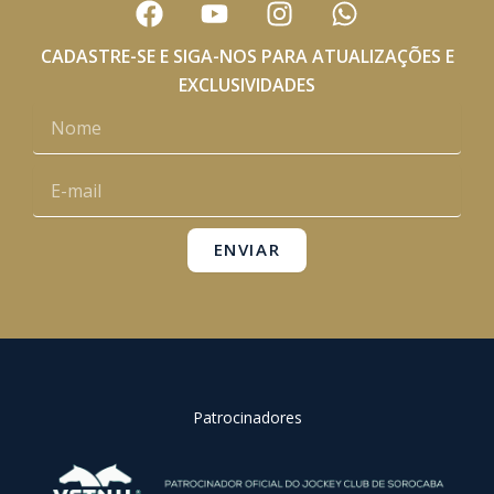
a
o
n
h
c
u
s
a
CADASTRE-SE E SIGA-NOS PARA ATUALIZAÇÕES E
e
t
t
t
EXCLUSIVIDADES
b
u
a
s
Nome
o
b
g
a
o
e
r
p
E-
k
a
p
mail
m
ENVIAR
Patrocinadores