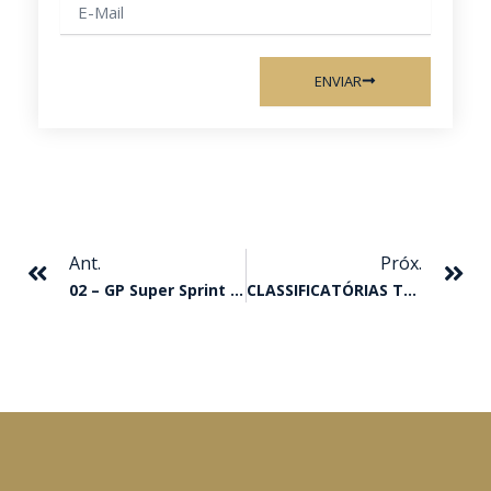
E-
mail
ENVIAR
Anterior
Pr
Ant.
Próx.
02 – GP Super Sprint – (class)
CLASSIFICATÓRIAS TORNEIO INÍCIO
F
Y
I
W