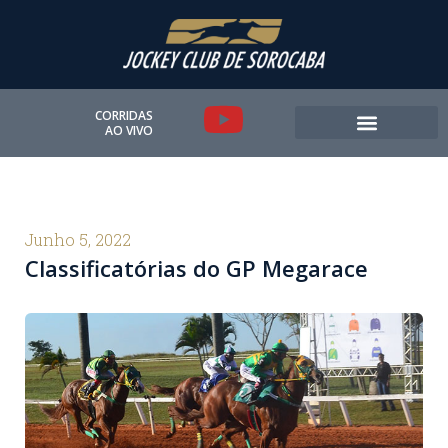
Ir
para
o
conteúdo
Y
CORRIDAS
AO VIVO
o
u
t
Junho 5, 2022
Classificatórias do GP Megarace
u
b
e