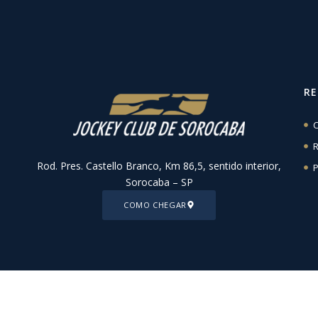
R
C
R
Rod. Pres. Castello Branco, Km 86,5, sentido interior,
P
Sorocaba – SP
COMO CHEGAR