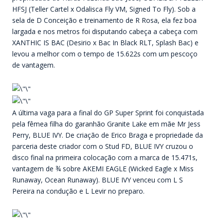
HFSJ (Teller Cartel x Odalisca Fly VM, Signed To Fly). Sob a
sela de D Conceição e treinamento de R Rosa, ela fez boa
largada e nos metros foi disputando cabeça a cabeça com
XANTHIC IS BAC (Desirio x Bac In Black RLT, Splash Bac) e
levou a melhor com o tempo de 15.622s com um pescoço
de vantagem.
A última vaga para a final do GP Super Sprint foi conquistada
pela fêmea filha do garanhão Granite Lake em mãe Mr Jess
Perry, BLUE IVY. De criação de Erico Braga e propriedade da
parceria deste criador com o Stud FD, BLUE IVY cruzou o
disco final na primeira colocação com a marca de 15.471s,
vantagem de ¾ sobre AKEMI EAGLE (Wicked Eagle x Miss
Runaway, Ocean Runaway). BLUE IVY venceu com L S
Pereira na condução e L Levir no preparo.