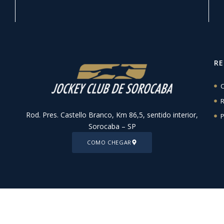
R
C
R
Rod. Pres. Castello Branco, Km 86,5, sentido interior,
P
Sorocaba – SP
COMO CHEGAR