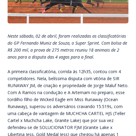
Neste sábado, 02 de abril, foram realizadas as classificatórias
do GP Fernando Muniz de Souza, o Super Sprint. Com bolsa de
R$ 200 mil, a prova de 275 metros reuniu 18 animais de 2
anos para a disputa das 4 vagas para a final.
A primeira classificatória, corrida às 12h35, contou com 4
competidores. Nela, belíssima disputa com vitória de SIR
RUNAWAY JM, de criação e propriedade de Jorge Maluf Neto.
Com A Ramos na condução e A Artemam no preparo, esse
tordilho filho de Wicked Eagle em Miss Runaway (Ocean
Runaway), superou os adversários cravando 15.519s, com
uma cabeça de vantagem de MUCHCHA CARTEL HJS (Teller
Cartel x Muchcha Lake, Granite Lake) que por sua vez
defendeu-se de SOLUCIONATOR FJM (Granite Lake x
Libertina Jess, Gold Medal Jess) que chegou há apenas 1