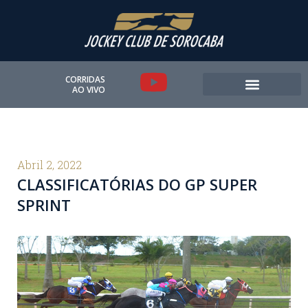
Ir
para
o
conteúdo
Y
CORRIDAS
AO VIVO
o
u
t
Abril 2, 2022
CLASSIFICATÓRIAS DO GP SUPER
u
SPRINT
b
e