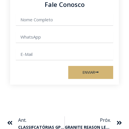
Fale Conosco
Nome
completo
WhatsApp
E-
mail
ENVIAR
Anterior
Pr
Ant.
Próx.
CLASSIFCATÓRIAS GP JOCKEY CLUB DE SOROCABA – TORNEIO INÍCIO 2022
GRANITE REASON LEVA O TORNEIO INÍCIO 2022