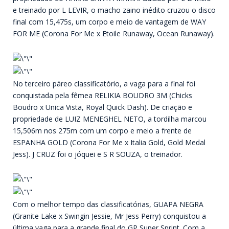
e treinado por L LEVIR, o macho zaino inédito cruzou o disco
final com 15,475s, um corpo e meio de vantagem de WAY
FOR ME (Corona For Me x Etoile Runaway, Ocean Runaway).
No terceiro páreo classificatório, a vaga para a final foi
conquistada pela fêmea RELIKIA BOUDRO 3M (Chicks
Boudro x Unica Vista, Royal Quick Dash). De criação e
propriedade de LUIZ MENEGHEL NETO, a tordilha marcou
15,506m nos 275m com um corpo e meio a frente de
ESPANHA GOLD (Corona For Me x Italia Gold, Gold Medal
Jess). J CRUZ foi o jóquei e S R SOUZA, o treinador.
Com o melhor tempo das classificatórias, GUAPA NEGRA
(Granite Lake x Swingin Jessie, Mr Jess Perry) conquistou a
última vaga para a grande final do GP Super Sprint. Com a