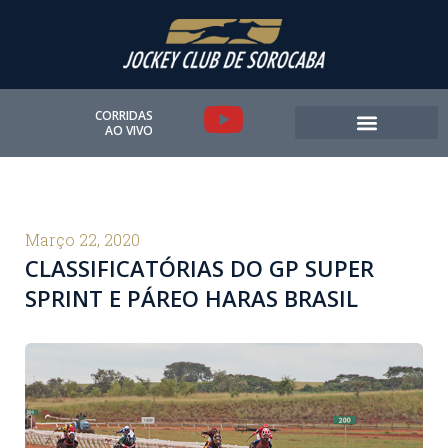
Ir
para
o
conteúdo
Y
CORRIDAS
AO VIVO
o
u
t
Março 22, 2020
CLASSIFICATÓRIAS DO GP SUPER
u
SPRINT E PÁREO HARAS BRASIL
b
e