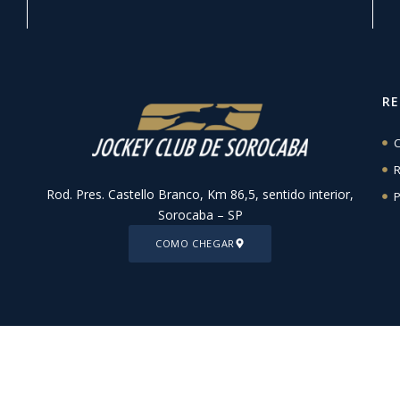
R
C
R
Rod. Pres. Castello Branco, Km 86,5, sentido interior,
P
Sorocaba – SP
COMO CHEGAR