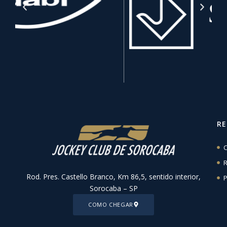
R
C
R
Rod. Pres. Castello Branco, Km 86,5, sentido interior,
P
Sorocaba – SP
COMO CHEGAR