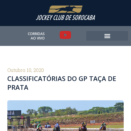
Ir
para
o
conteúdo
Y
CORRIDAS
AO VIVO
o
u
t
Outubro 10, 2020
CLASSIFICATÓRIAS DO GP TAÇA DE
u
PRATA
b
e