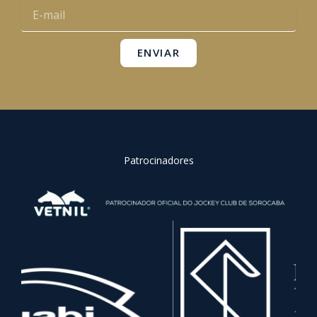
E-
k
a
p
mail
m
ENVIAR
Patrocinadores