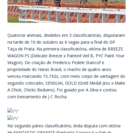
Quatorze animais, divididos em 3 classificatórias, disputaram
na tarde de 10 de outubro as 6 vagas para a final do GP
Taça de Prata. Na primeira classificatória, vitória de BREEZE
WAGON FS (Delicate Breeze x Painted Veil B, PYC Paint Your
Wagon). De criação de Frederico Fedele Stancof e
propriedade do Haras Brasil, o macho de quatro anos
venceu marcando 15,192s, com meio corpo de vantagem do
segundo colocado, SENSUAL GOLD (Gold Medal Jess x Make
A Chick, Chicks Beduino). Foi guiado por A Silva e contou
com treinamento de J C Rocha.
No segundo páreo classificatório, linda disputa com vitória
de FANTASTIC GRANITE (Fantastic Corona Jr x Sign In