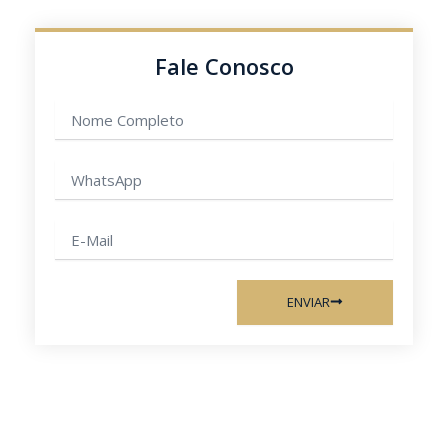
Fale Conosco
Nome
completo
WhatsApp
E-
mail
ENVIAR
Anterior
Pr