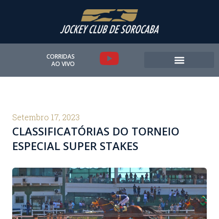
Ir
para
o
conteúdo
Y
CORRIDAS
AO VIVO
o
u
t
Setembro 17, 2023
CLASSIFICATÓRIAS DO TORNEIO
u
ESPECIAL SUPER STAKES
b
e