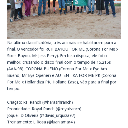
Na última classificatória, três animais se habilitaram para a
final. O vencedor foi RCH BAYOU FOR ME (Corona For Me x
Sixes Bayou, Mr Jess Perry). Em bela disputa, ele foi o
melhor, cruzando o disco final com o tempo de 15.215s
(AAA-98). CORONA BUENO (Corona For Me x Eye Am
Bueno, Mr Eye Opener) e AUTENTIKA FOR ME PK (Corona
For Me x Hollandiza PK, Holland Ease), vão para a final por
tempo.
Criação: RH Ranch (@harasrhranch)
Propriedade: Royal Ranch (@royalranch)
Jóquei: D Oliveira (@david_urquiza97)
Treinamento: L Rosa (@luan.amar4l)