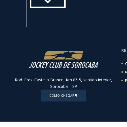
R
C
R
Rod. Pres. Castello Branco, Km 86,5, sentido interior,
P
Sorocaba – SP
COMO CHEGAR