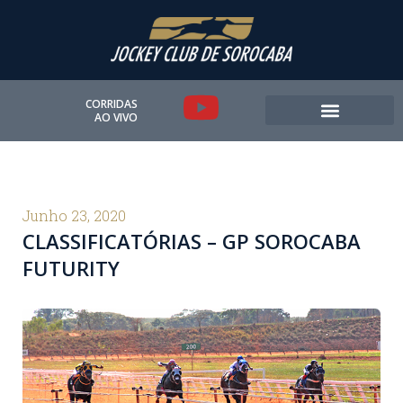
Ir
para
o
conteúdo
Y
CORRIDAS
AO VIVO
o
u
t
Junho 23, 2020
CLASSIFICATÓRIAS – GP SOROCABA
u
FUTURITY
b
e