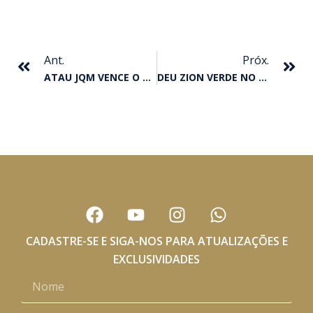
Anterior
Pr
Ant.
Próx.
ATAU JQM VENCE O BRAZILIAN FUTURITY 2020
DEU ZION VERDE NO GP I DERBY
F
Y
I
W
a
o
n
h
c
u
s
a
CADASTRE-SE E SIGA-NOS PARA ATUALIZAÇÕES E
e
t
t
t
EXCLUSIVIDADES
b
u
a
s
Nome
o
b
g
a
o
e
r
p