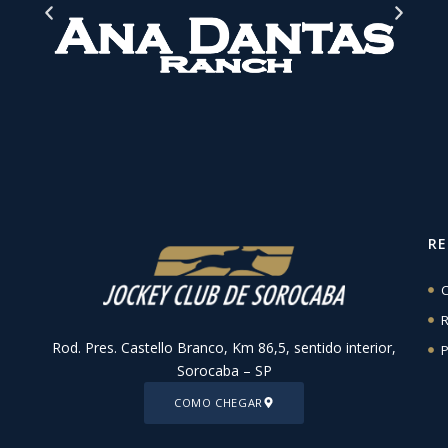
R
C
R
Rod. Pres. Castello Branco, Km 86,5, sentido interior,
P
Sorocaba – SP
COMO CHEGAR