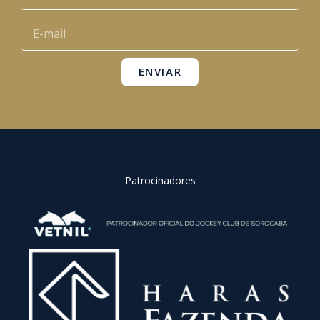
o
e
r
p
E-
k
a
p
mail
m
ENVIAR
Patrocinadores