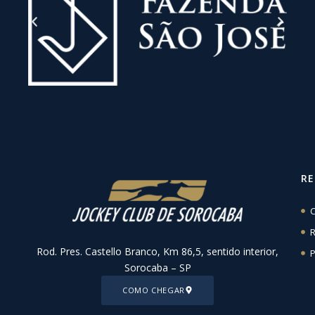
R
C
R
Rod. Pres. Castello Branco, Km 86,5, sentido interior,
P
Sorocaba – SP
COMO CHEGAR