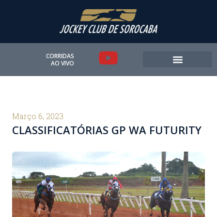
Ir
para
o
conteúdo
Y
CORRIDAS
AO VIVO
o
u
t
Março 6, 2023
CLASSIFICATÓRIAS GP WA FUTURITY
u
b
e