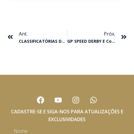
Anterior
Pr
Ant.
Próx.
CLASSIFICATÓRIAS DO GP SPEED DERBY E Páreo Especial Sylvio Wagih Abdalla
GP SPEED DERBY E Consolação
F
Y
I
W
a
o
n
h
c
u
s
a
CADASTRE-SE E SIGA-NOS PARA ATUALIZAÇÕES E
e
t
t
t
EXCLUSIVIDADES
b
u
a
s
Nome
o
b
g
a