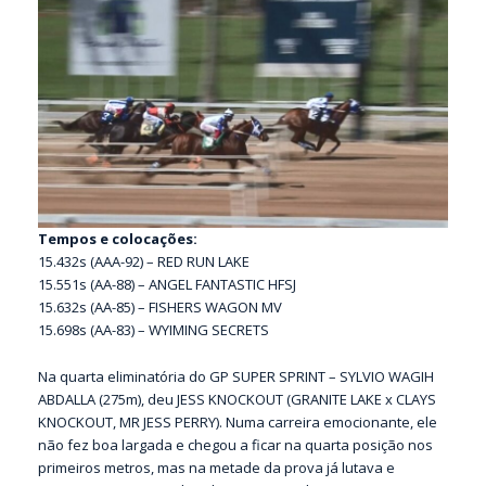
Tempos e colocações:
15.432s (AAA-92) – RED RUN LAKE
15.551s (AA-88) – ANGEL FANTASTIC HFSJ
15.632s (AA-85) – FISHERS WAGON MV
15.698s (AA-83) – WYIMING SECRETS
Na quarta eliminatória do GP SUPER SPRINT – SYLVIO WAGIH
ABDALLA (275m), deu JESS KNOCKOUT (GRANITE LAKE x CLAYS
KNOCKOUT, MR JESS PERRY). Numa carreira emocionante, ele
não fez boa largada e chegou a ficar na quarta posição nos
primeiros metros, mas na metade da prova já lutava e