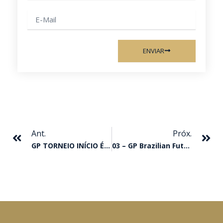
E-
mail
ENVIAR
Anterior
Pr
Ant.
Próx.
GP TORNEIO INÍCIO É DE CORONITA IN RED
03 – GP Brazilian Futurity – (class)