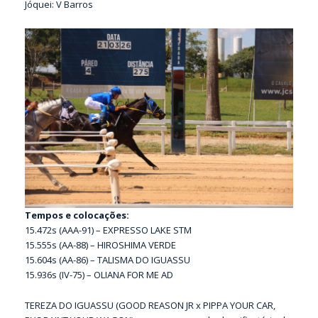
Jóquei: V Barros
Tempos e colocações:
15.472s (AAA-91) – EXPRESSO LAKE STM
15.555s (AA-88) – HIROSHIMA VERDE
15.604s (AA-86) – TALISMA DO IGUASSU
15.936s (IV-75) – OLIANA FOR ME AD
TEREZA DO IGUASSU (GOOD REASON JR x PIPPA YOUR CAR,