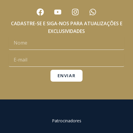
F
Y
I
W
a
o
n
h
c
u
s
a
CADASTRE-SE E SIGA-NOS PARA ATUALIZAÇÕES E
e
t
t
t
EXCLUSIVIDADES
b
u
a
s
Nome
o
b
g
a
o
e
r
p
E-
k
a
p
mail
m
ENVIAR
Patrocinadores