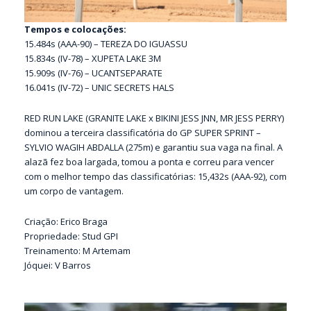
Tempos e colocações:
15.484s (AAA-90) – TEREZA DO IGUASSU
15.834s (IV-78) – XUPETA LAKE 3M
15.909s (IV-76) – UCANTSEPARATE
16.041s (IV-72) – UNIC SECRETS HALS
RED RUN LAKE (GRANITE LAKE x BIKINI JESS JNN, MR JESS PERRY)
dominou a terceira classificatória do GP SUPER SPRINT –
SYLVIO WAGIH ABDALLA (275m) e garantiu sua vaga na final. A
alazã fez boa largada, tomou a ponta e correu para vencer
com o melhor tempo das classificatórias: 15,432s (AAA-92), com
um corpo de vantagem.
Criação: Erico Braga
Propriedade: Stud GPI
Treinamento: M Artemam
Jóquei: V Barros