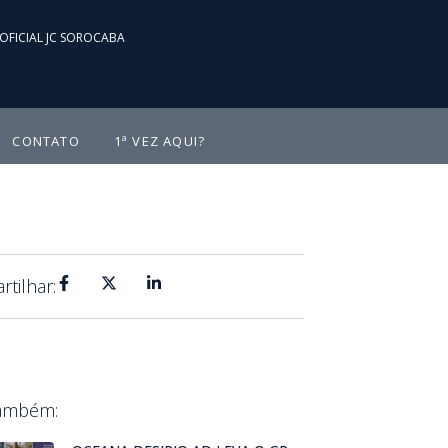
OFICIAL JC SOROCABA
CONTATO
1ª VEZ AQUI?
tilhar:
Também: