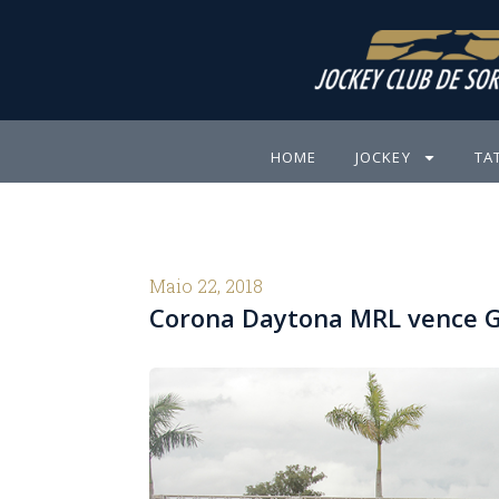
Ir
para
o
conteúdo
HOME
JOCKEY
TA
Maio 22, 2018
Corona Daytona MRL vence G