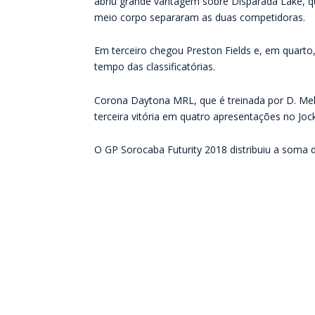
abriu grande vantagem sobre Disparada Lake, q
meio corpo separaram as duas competidoras.
Em terceiro chegou Preston Fields e, em quarto
tempo das classificatórias.
Corona Daytona MRL, que é treinada por D. Mel
terceira vitória em quatro apresentações no Joc
O GP Sorocaba Futurity 2018 distribuiu a soma 