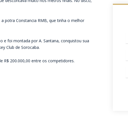
ue descontava muito nos metros finais. No disco,
, a potra Constancia RMB, que tinha o melhor
o e foi montada por A. Santana, conquistou sua
c
key Club de Sorocaba.
W
de R$ 200.000,00 entre os competidores.
E
m