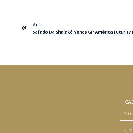
Anterior
Ant.
Safado Da Shalakô Vence GP América Futurit
CAD
Nome
E-
mail