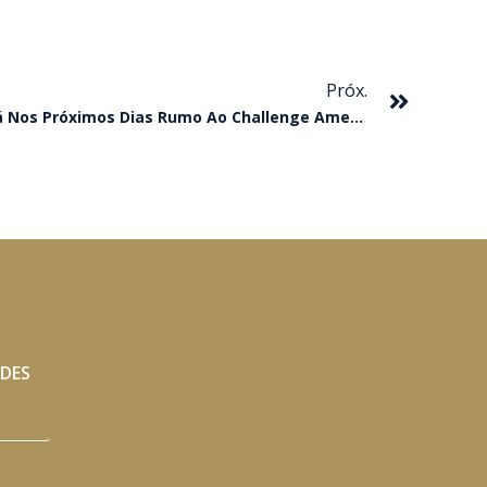
Próxim
Próx.
Corona Jumpim MRL Embarcará Nos Próximos Dias Rumo Ao Challenge Americano
ADES