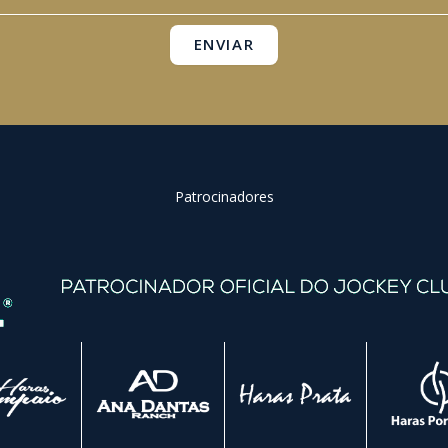
k
a
p
m
ENVIAR
Patrocinadores