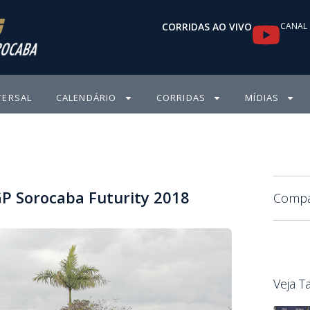
Y
CORRIDAS AO VIVO
CANAL 
o
u
TERSAL
CALENDÁRIO
CORRIDAS
MÍDIAS
t
u
b
P Sorocaba Futurity 2018
e
Compar
Veja 