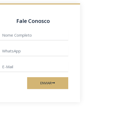
Fale Conosco
Nome
ompleto
hatsApp
-
ail
ENVIAR