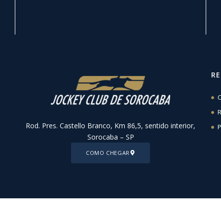
R
C
R
Rod. Pres. Castello Branco, Km 86,5, sentido interior,
P
Sorocaba – SP
COMO CHEGAR