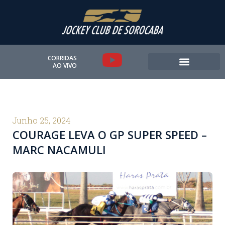
Ir
para
o
conteúdo
Y
CORRIDAS
AO VIVO
o
u
t
Junho 25, 2024
COURAGE LEVA O GP SUPER SPEED –
u
MARC NACAMULI
b
e