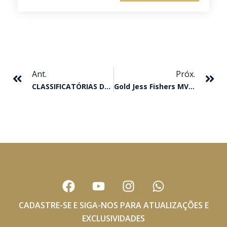
Anterior
Pr
Ant.
Próx.
CLASSIFICATÓRIAS DO GP TAÇA DE BRONZE
Gold Jess Fishers MV Vence O GP Nordeste Com R$ 100.000,00 De Bolsa
F
Y
I
W
a
o
n
h
c
u
s
a
CADASTRE-SE E SIGA-NOS PARA ATUALIZAÇÕES E
e
t
t
t
EXCLUSIVIDADES