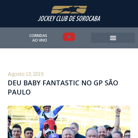
Ir
para
o
conteúdo
Y
CORRIDAS
AO VIVO
o
u
t
Agosto 13, 2019
DEU BABY FANTASTIC NO GP SÃO
u
PAULO
b
e