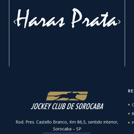
R
C
R
Rod. Pres. Castello Branco, Km 86,5, sentido interior,
P
Sorocaba – SP