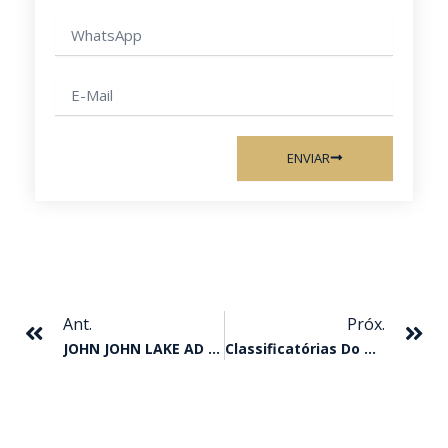
WhatsApp
E-
mail
ENVIAR
Anterior
Pr
Ant.
Próx.
JOHN JOHN LAKE AD CONQUISTA O TORNEIO ESPECIAL DUDA MENDONÇA
Classificatórias Do GP Taça De Bronze