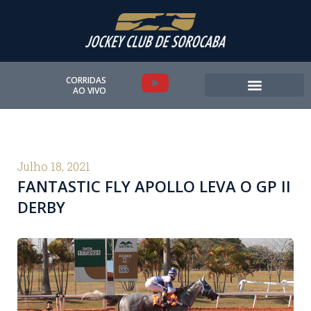
Ir
para
o
conteúdo
Y
CORRIDAS
AO VIVO
o
u
t
Julho 18, 2021
FANTASTIC FLY APOLLO LEVA O GP II
u
DERBY
b
e