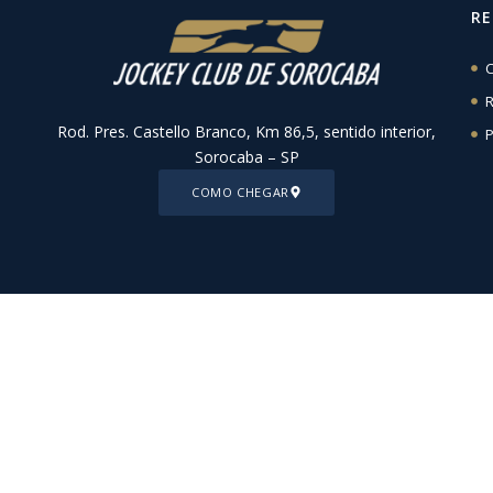
R
C
R
Rod. Pres. Castello Branco, Km 86,5, sentido interior,
P
Sorocaba – SP
COMO CHEGAR