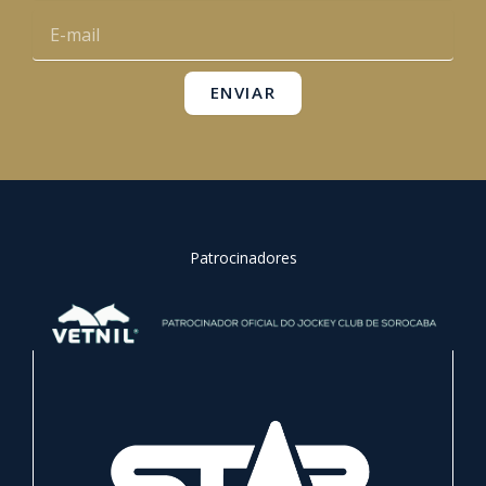
o
e
r
p
E-
k
a
p
mail
m
ENVIAR
Patrocinadores