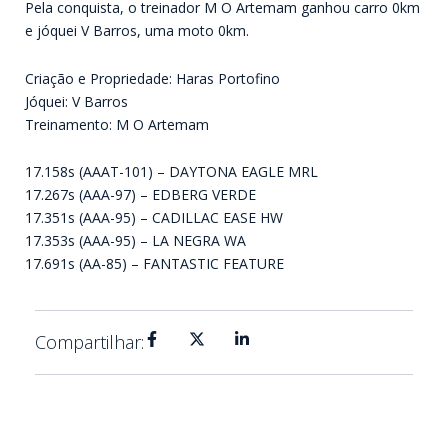
Pela conquista, o treinador M O Artemam ganhou carro 0km
e jóquei V Barros, uma moto 0km.
Criação e Propriedade: Haras Portofino
Jóquei: V Barros
Treinamento: M O Artemam
17.158s (AAAT-101) – DAYTONA EAGLE MRL
17.267s (AAA-97) – EDBERG VERDE
17.351s (AAA-95) – CADILLAC EASE HW
17.353s (AAA-95) – LA NEGRA WA
17.691s (AA-85) – FANTASTIC FEATURE
Compartilhar: