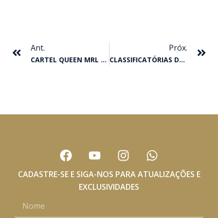
Anterior
Pr
Ant.
Próx.
CARTEL QUEEN MRL CONQUISTA O GP SUPER SPRINT
CLASSIFICATÓRIAS DO GP II DERBY
F
Y
I
W
a
o
n
h
c
u
s
a
CADASTRE-SE E SIGA-NOS PARA ATUALIZAÇÕES E
e
t
t
t
EXCLUSIVIDADES
b
u
a
s
Nome
o
b
g
a