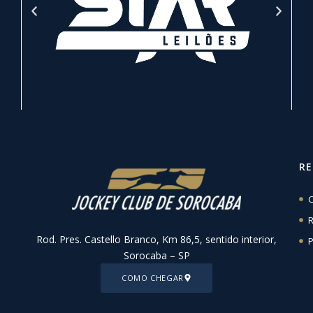
R
C
R
Rod. Pres. Castello Branco, Km 86,5, sentido interior,
P
Sorocaba – SP
COMO CHEGAR