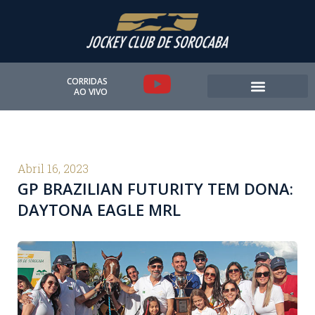
Ir
para
o
conteúdo
Y
CORRIDAS
AO VIVO
o
u
t
Abril 16, 2023
GP BRAZILIAN FUTURITY TEM DONA:
u
DAYTONA EAGLE MRL
b
e