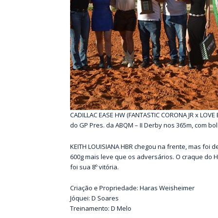
CADILLAC EASE HW (FANTASTIC CORONA JR x LOVE 
do GP Pres. da ABQM – II Derby nos 365m, com bol
KEITH LOUISIANA HBR chegou na frente, mas foi de
600g mais leve que os adversários. O craque do 
foi sua 8º vitória.
Criação e Propriedade: Haras Weisheimer
Jóquei: D Soares
Treinamento: D Melo