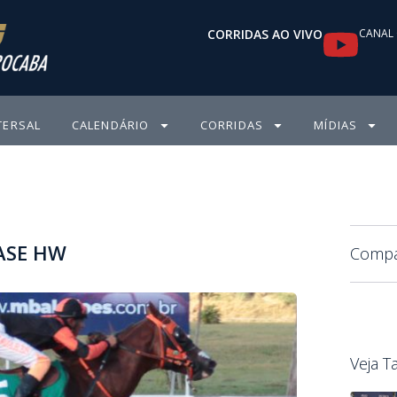
Y
CORRIDAS AO VIVO
CANAL 
o
u
TERSAL
CALENDÁRIO
CORRIDAS
MÍDIAS
t
u
b
EASE HW
e
Compar
Veja 