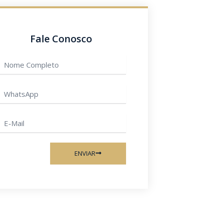
Fale Conosco
Nome
ompleto
hatsApp
-
ail
ENVIAR