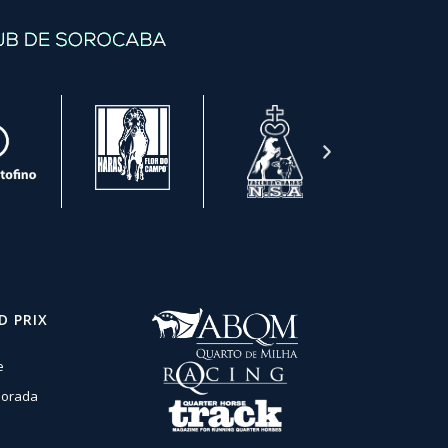
D PRIX
e
orada