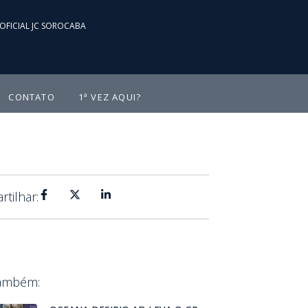
OFICIAL JC SOROCABA
CONTATO
1ª VEZ AQUI?
tilhar:
Também: