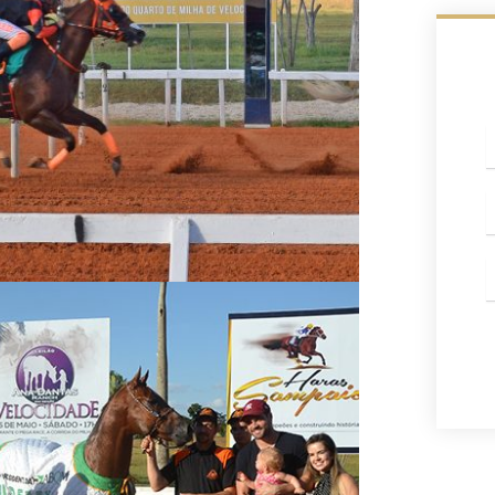
c
W
E
m