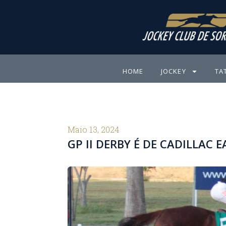
Ir
para
o
conteúdo
HOME
JOCKEY
TA
Maio 13, 2024
GP II DERBY É DE CADILLAC 