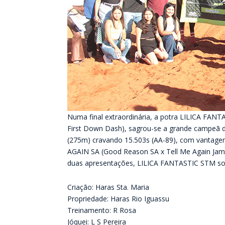
Numa final extraordinária, a potra LILICA FANTA
First Down Dash), sagrou-se a grande campeã d
(275m) cravando 15.503s (AA-89), com vantage
AGAIN SA (Good Reason SA x Tell Me Again Jami
duas apresentações, LILICA FANTASTIC STM so
Criação: Haras Sta. Maria
Propriedade: Haras Rio Iguassu
Treinamento: R Rosa
Jóquei: L S Pereira