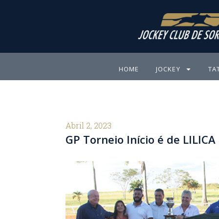
Ir
para
o
conteúdo
HOME
JOCKEY
TA
Abril 2, 2023
GP Torneio Início é de LILI