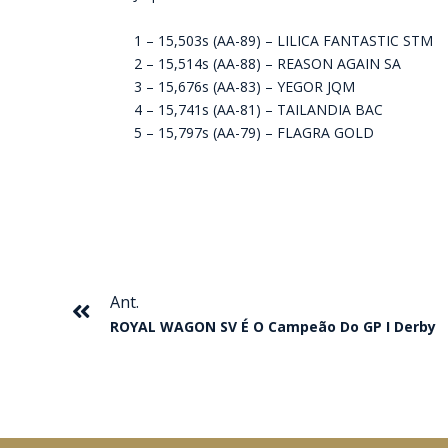
1 – 15,503s (AA-89) – LILICA FANTASTIC STM
2 – 15,514s (AA-88) – REASON AGAIN SA
3 – 15,676s (AA-83) – YEGOR JQM
4 – 15,741s (AA-81) – TAILANDIA BAC
5 – 15,797s (AA-79) – FLAGRA GOLD
Anterior
Ant.
ROYAL WAGON SV É O Campeão Do GP I Derby