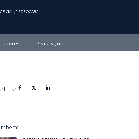
OFICIAL JC SOROCABA
CONTATO
1ª VEZ AQUI?
tilhar:
Também: