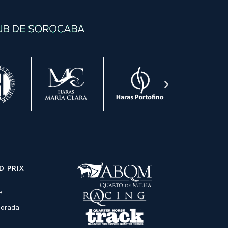
D PRIX
e
orada