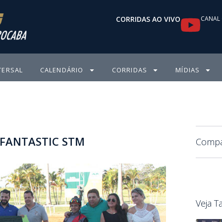
Y
CORRIDAS AO VIVO
CANAL 
o
u
TERSAL
CALENDÁRIO
CORRIDAS
MÍDIAS
t
u
b
CA FANTASTIC STM
e
Compar
Veja 