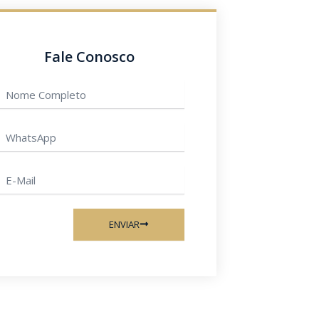
Fale Conosco
Nome
ompleto
hatsApp
-
ail
ENVIAR