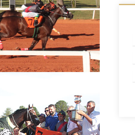
c
W
E
m