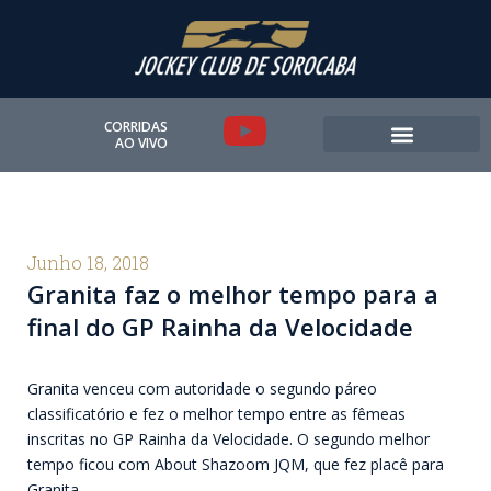
Ir
para
o
conteúdo
Y
CORRIDAS
AO VIVO
o
u
t
Junho 18, 2018
Granita faz o melhor tempo para a
u
final do GP Rainha da Velocidade
b
e
Granita venceu com autoridade o segundo páreo
classificatório e fez o melhor tempo entre as fêmeas
inscritas no GP Rainha da Velocidade. O segundo melhor
tempo ficou com About Shazoom JQM, que fez placê para
Granita.