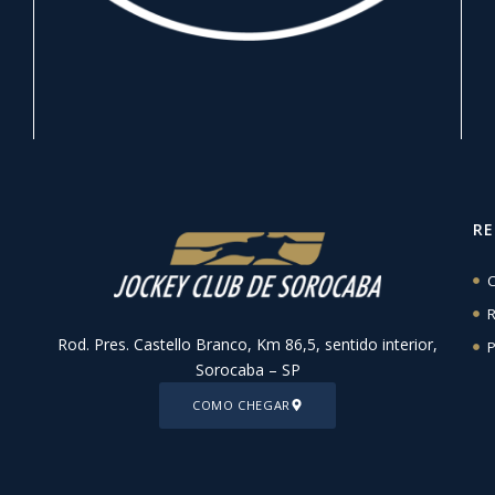
R
C
R
Rod. Pres. Castello Branco, Km 86,5, sentido interior,
P
Sorocaba – SP
COMO CHEGAR