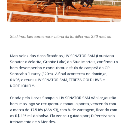
Stud Imortais comemora vitória da tordilha nos 320 metros.
Mais veloz das classificatórias, LIV SENATOR SAM (Louisiana
Senator x Velocita, Granite Lake) do Stud Imortais, confirmou o
bom desempenho e conquistou o título de campeã do GP
Sorocaba Futurity (320m). A final aconteceu no domingo,
01/06, e reuniu LIV SENATOR SAM, TEREZA GOLD HWS e
NORTHON FLY.
Criada pelo Haras Sampaio, LIV SENATOR SAM não largou tão
bem, mas logo se recuperou e tomou a ponta, vencendo com
a marca de 17.516s (AAA-93), com ¾ de vantagem, ficando com
os R$ 135 mil da bolsa. Ela venceu guiada por J D Pereira sob
treinamento de A Mendes.