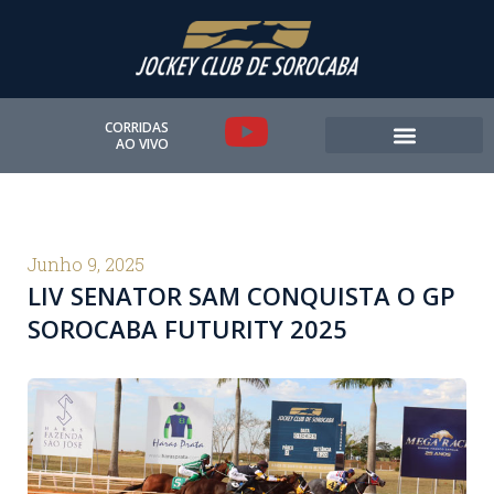
Ir
para
o
conteúdo
Y
CORRIDAS
AO VIVO
o
u
t
Junho 9, 2025
LIV SENATOR SAM CONQUISTA O GP
u
SOROCABA FUTURITY 2025
b
e