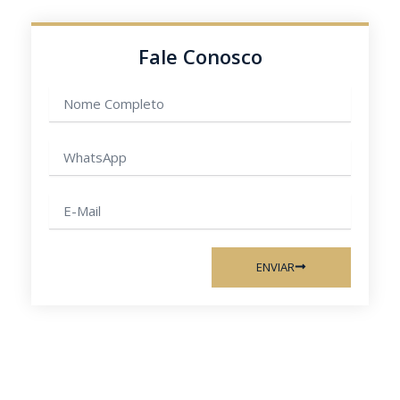
Fale Conosco
Nome
completo
WhatsApp
E-
mail
ENVIAR
Anterior
Pr