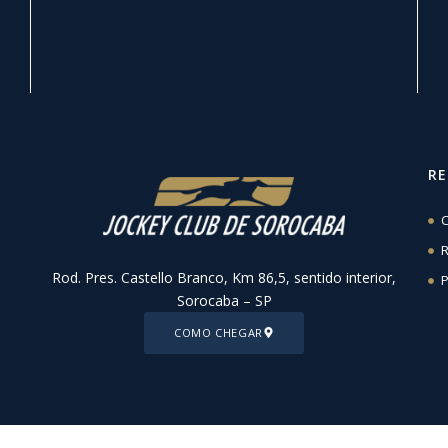
R
C
R
Rod. Pres. Castello Branco, Km 86,5, sentido interior,
P
Sorocaba – SP
COMO CHEGAR