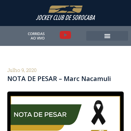
Ir
para
o
conteúdo
Y
CORRIDAS
AO VIVO
o
u
t
Julho 9, 2020
NOTA DE PESAR – Marc Nacamuli
u
b
e