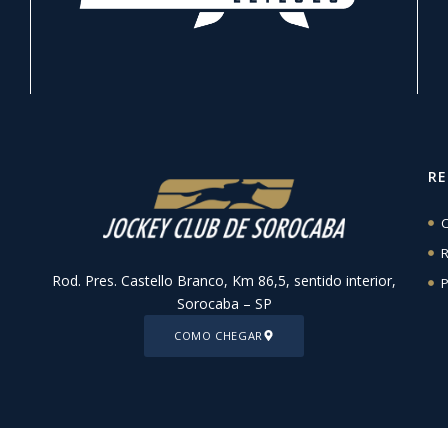
R
C
R
Rod. Pres. Castello Branco, Km 86,5, sentido interior,
P
Sorocaba – SP
COMO CHEGAR