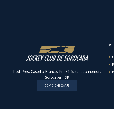
R
C
R
Rod. Pres. Castello Branco, Km 86,5, sentido interior,
P
Sorocaba – SP
COMO CHEGAR