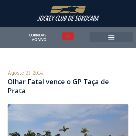
Ir
para
o
conteúdo
Y
CORRIDAS
AO VIVO
o
u
t
Agosto 31, 2014
Olhar Fatal vence o GP Taça de
u
Prata
b
e