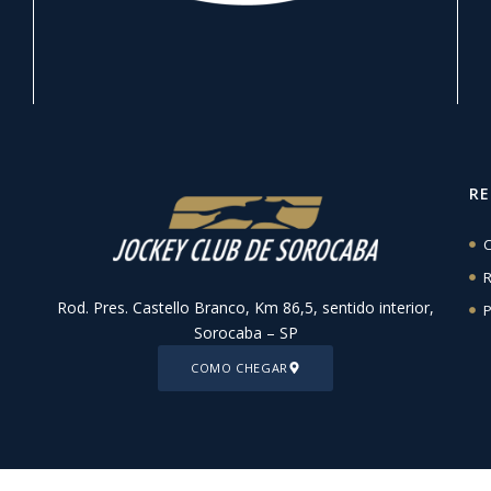
R
C
R
Rod. Pres. Castello Branco, Km 86,5, sentido interior,
P
Sorocaba – SP
COMO CHEGAR