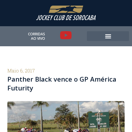
Ir
para
o
conteúdo
Y
CORRIDAS
AO VIVO
o
u
t
Maio 6, 2017
Panther Black vence o GP América
u
Futurity
b
e