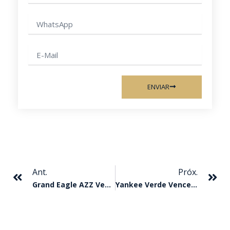
WhatsApp
E-
mail
ENVIAR
Anterior
Pr
Ant.
Próx.
Grand Eagle AZZ Vence O I Derby
Yankee Verde Vence O GP Sorocaba Futurity