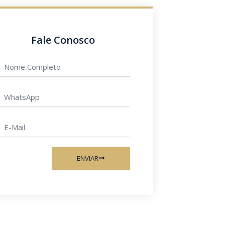
Fale Conosco
Nome
ompleto
hatsApp
-
ail
ENVIAR