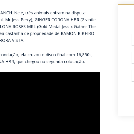
RANCH. Nele, três animais entram na disputa:
ol, Mr Jess Perry), GINGER CORONA HBR (Granite
ELONA ROSES MRL (Gold Medal Jess x Gather The
êmea castanha de propriedade de RAMON RIBEIRO
URORA VISTA.
c
dução, ela cruzou o disco final com 16,850s,
W
A HBR, que chegou na segunda colocação.
E
m