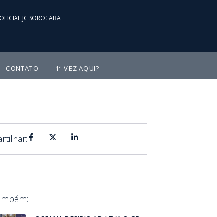
OFICIAL JC SOROCABA
CONTATO
1ª VEZ AQUI?
tilhar:
Também: