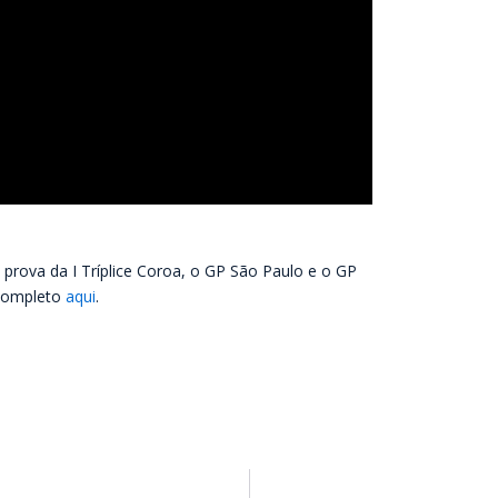
 prova da I Tríplice Coroa, o GP São Paulo e o GP
 completo
aqui
.