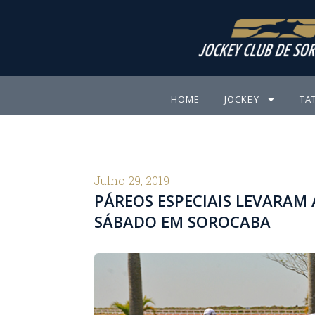
Ir
para
o
conteúdo
HOME
JOCKEY
TA
Julho 29, 2019
PÁREOS ESPECIAIS LEVARAM
SÁBADO EM SOROCABA