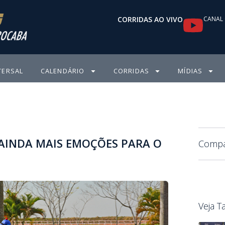
Y
CORRIDAS AO VIVO
CANAL 
o
u
TERSAL
CALENDÁRIO
CORRIDAS
MÍDIAS
t
u
b
 AINDA MAIS EMOÇÕES PARA O
e
Compar
Veja 