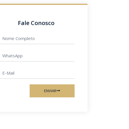
Fale Conosco
Nome
ompleto
hatsApp
-
ail
ENVIAR