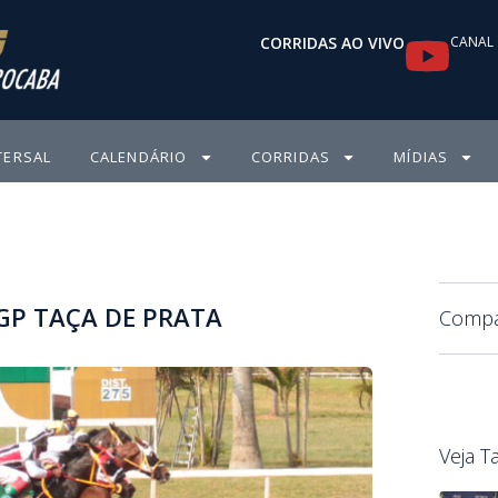
Y
CORRIDAS AO VIVO
CANAL 
o
u
TERSAL
CALENDÁRIO
CORRIDAS
MÍDIAS
t
u
b
GP TAÇA DE PRATA
e
Compar
Veja 