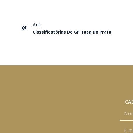
Anterior
Ant.
Classificatórias Do GP Taça De Prata
CAD
Nome
E-
mail