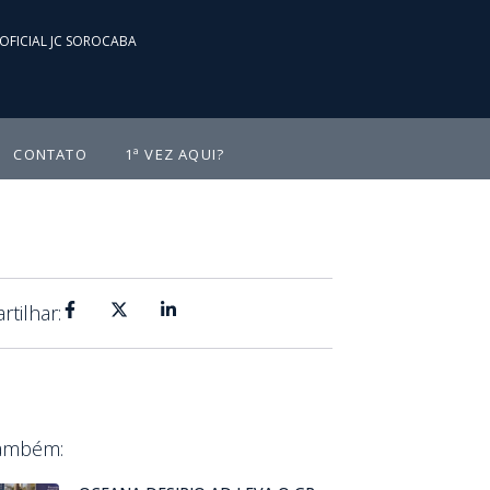
OFICIAL JC SOROCABA
CONTATO
1ª VEZ AQUI?
tilhar:
Também: