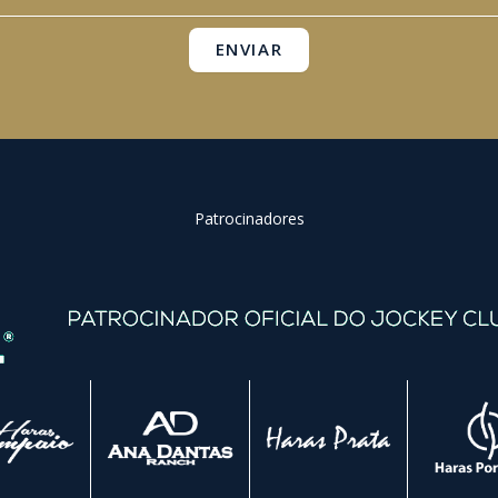
k
a
p
m
ENVIAR
Patrocinadores