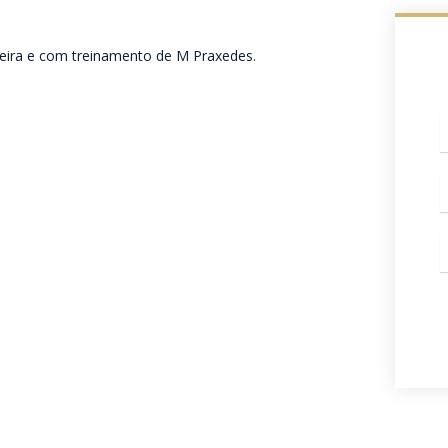
ira e com treinamento de M Praxedes.
c
W
E
m