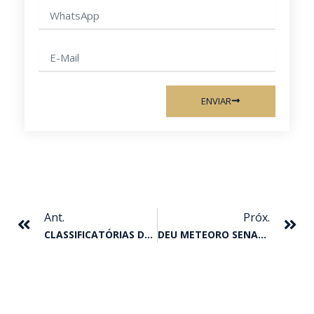
WhatsApp
E-
mail
ENVIAR
Anterior
Pr
Ant.
Próx.
CLASSIFICATÓRIAS DO GP SOROCABA FUTURITY
DEU METEORO SENATOR HF NO GP AMERICA FUTURITY