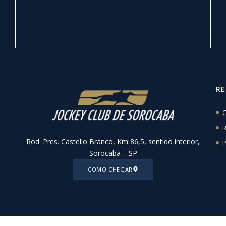
R
C
R
Rod. Pres. Castello Branco, Km 86,5, sentido interior,
P
Sorocaba – SP
COMO CHEGAR