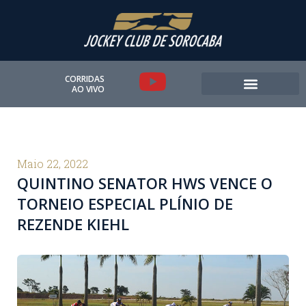
Ir
para
o
conteúdo
Y
CORRIDAS
AO VIVO
o
u
t
Maio 22, 2022
QUINTINO SENATOR HWS VENCE O
u
TORNEIO ESPECIAL PLÍNIO DE
b
REZENDE KIEHL
e