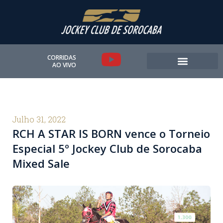
Ir
para
o
conteúdo
Y
CORRIDAS
AO VIVO
o
u
t
Julho 31, 2022
RCH A STAR IS BORN vence o Torneio
u
Especial 5º Jockey Club de Sorocaba
b
Mixed Sale
e