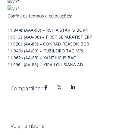
Confira os tempos e colocações:
11,844s (AAA-93) – RCH A STAR IS BORN
11.913s (AAA-90) – FIRST SEPARATIST ERP
11.920s (AA-89) – CONRAD REASON BGR
11,940s (AA-89) – FUZILEIRO TAC MRL
11,962s (AA-88) – XANTHIC IS BAC
11.996s (AA-86) – KIRA LOUISIANA AD
Compartilhar:
Veja Também: