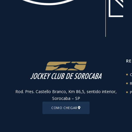
R
C
R
Rod. Pres. Castello Branco, Km 86,5, sentido interior,
P
Sorocaba – SP
COMO CHEGAR