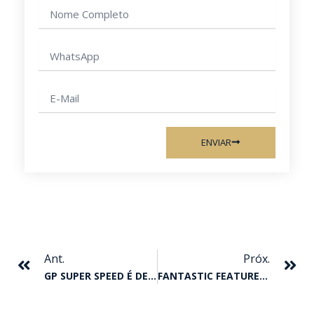
Nome
completo
WhatsApp
E-
mail
ENVIAR
Anterior
Pr
Ant.
Próx.
GP SUPER SPEED É DE MISS APOLITICAL JESS
FANTASTIC FEATURE É BICAMPEÃO DO GP ABQM REI DA VELOCIDADE