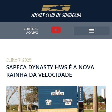
Ir
para
o
conteúdo
Y
CORRIDAS
AO VIVO
o
u
t
Julho 7, 2025
SAPECA DYNASTY HWS É A NOVA
u
RAINHA DA VELOCIDADE
b
e