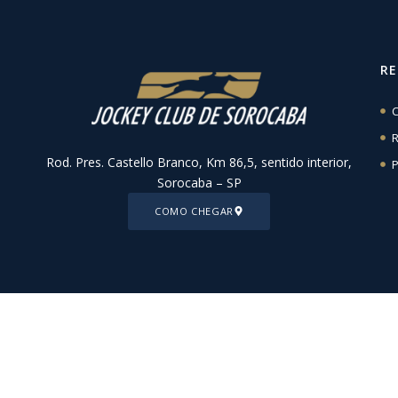
R
C
R
Rod. Pres. Castello Branco, Km 86,5, sentido interior,
P
Sorocaba – SP
COMO CHEGAR