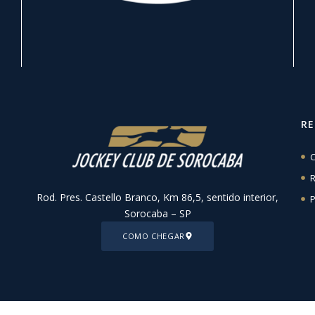
R
C
R
Rod. Pres. Castello Branco, Km 86,5, sentido interior,
P
Sorocaba – SP
COMO CHEGAR