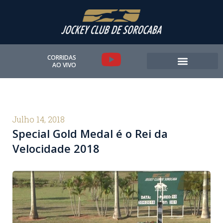
Ir
para
o
conteúdo
Y
CORRIDAS
AO VIVO
o
u
t
Julho 14, 2018
Special Gold Medal é o Rei da
u
Velocidade 2018
b
e