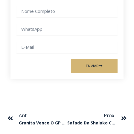
Nome
completo
WhatsApp
E-
mail
ENVIAR
Anterior
Pr
Ant.
Próx.
Granita Vence O GP ABQM Rainha Da Velocidade
Safado Da Shalako Confirma Favoritismo E Vence O GP ABQM Potro Do Futuro