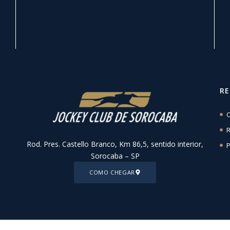
R
C
R
Rod. Pres. Castello Branco, Km 86,5, sentido interior,
P
Sorocaba – SP
COMO CHEGAR