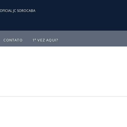
OFICIAL JC SOROCABA
CONTATO
1ª VEZ AQUI?