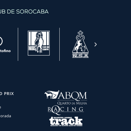
D PRIX
e
orada