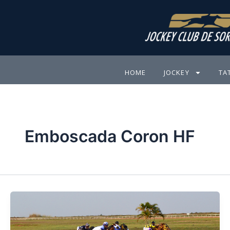
Ir
para
o
conteúdo
HOME
JOCKEY
TA
Emboscada Coron HF