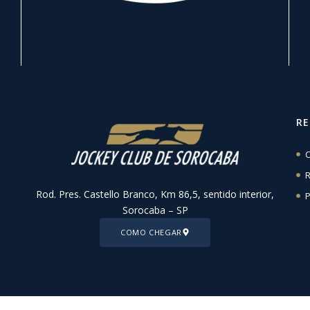
R
C
R
Rod. Pres. Castello Branco, Km 86,5, sentido interior,
P
Sorocaba – SP
COMO CHEGAR