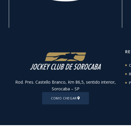
R
C
R
Rod. Pres. Castello Branco, Km 86,5, sentido interior,
P
Sorocaba – SP
COMO CHEGAR