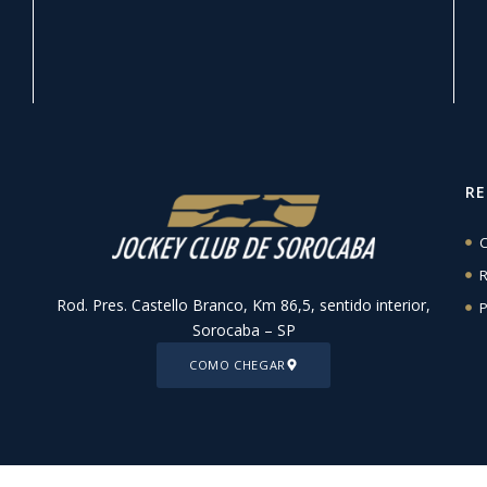
R
C
R
Rod. Pres. Castello Branco, Km 86,5, sentido interior,
P
Sorocaba – SP
COMO CHEGAR