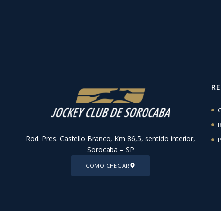
R
C
R
Rod. Pres. Castello Branco, Km 86,5, sentido interior,
P
Sorocaba – SP
COMO CHEGAR