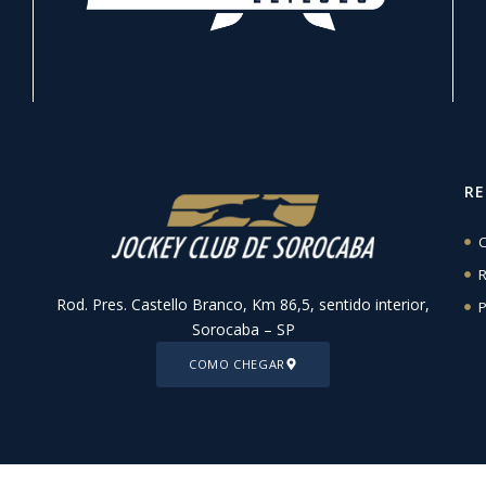
R
C
R
Rod. Pres. Castello Branco, Km 86,5, sentido interior,
P
Sorocaba – SP
COMO CHEGAR