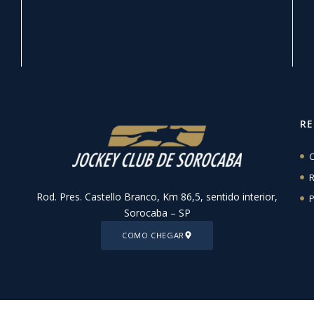
R
C
R
Rod. Pres. Castello Branco, Km 86,5, sentido interior,
P
Sorocaba – SP
COMO CHEGAR