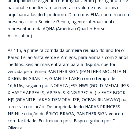
principalmente Argentina e Paraguai vieram prestigiar o turfe
nacional e que fizeram aumentar o volume nas sociais e
arquibancadas do hipódromo. Direto dos EUA, quem marcou
presença, foi o Sr. Vince Genco, agente internacional e
representante da AQHA (American Quarter Horse
Association).
Às 11h, a primeira corrida da primeira reunião do ano foi o
Páreo Leilão Vista Verde e Amigos, para animais com 2 anos
inéditos. Seis animais entraram para a disputa, que foi
vencida pela fêmea PANTHER SIGN (PANTHER MOUNTAIN
X SIGN IN GRANITE, GRANITE LAKE) com o tempo de
16,616s, seguida por NORATA JESS HWS (GOLD MEDAL JESS
X HASTE APPEALS, APPEALS KING SPECIAL) e FACE BOOK
HJS (GRANITE LAKE X DEMORALIZE, OCEAN RUNAWAY) na
terceira colocação. De propriedade do HARAS PRINCESS
NEINI e criação de ÉRICO BRAGA, PANTHER SIGN venceu
com facilidade. Foi treinada por J Bispo e guiada por D
Oliveira.