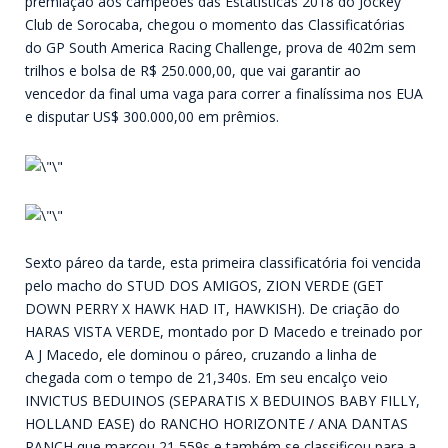
premiação aos campeões das Estatísticas 2018 do Jockey
Club de Sorocaba, chegou o momento das Classificatórias
do GP South America Racing Challenge, prova de 402m sem
trilhos e bolsa de R$ 250.000,00, que vai garantir ao
vencedor da final uma vaga para correr a finalíssima nos EUA
e disputar US$ 300.000,00 em prêmios.
Sexto páreo da tarde, esta primeira classificatória foi vencida
pelo macho do STUD DOS AMIGOS, ZION VERDE (GET
DOWN PERRY X HAWK HAD IT, HAWKISH). De criação do
HARAS VISTA VERDE, montado por D Macedo e treinado por
A J Macedo, ele dominou o páreo, cruzando a linha de
chegada com o tempo de 21,340s. Em seu encalço veio
INVICTUS BEDUINOS (SEPARATIS X BEDUINOS BABY FILLY,
HOLLAND EASE) do RANCHO HORIZONTE / ANA DANTAS
RANCH que marcou 21,559s e também se classificou para a