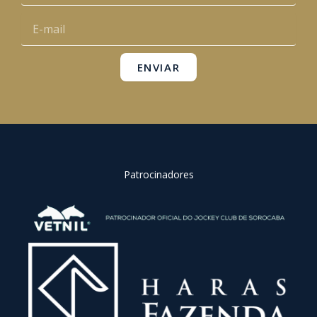
o
e
r
p
E-
k
a
p
mail
m
ENVIAR
Patrocinadores