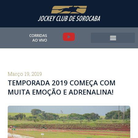
Ir
para
o
conteúdo
Y
CORRIDAS
AO VIVO
o
u
t
Março 19, 2019
TEMPORADA 2019 COMEÇA COM
u
MUITA EMOÇÃO E ADRENALINA!
b
e