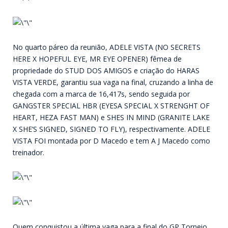
No quarto páreo da reunião, ADELE VISTA (NO SECRETS
HERE X HOPEFUL EYE, MR EYE OPENER) fêmea de
propriedade do STUD DOS AMIGOS e criação do HARAS
VISTA VERDE, garantiu sua vaga na final, cruzando a linha de
chegada com a marca de 16,417s, sendo seguida por
GANGSTER SPECIAL HBR (EYESA SPECIAL X STRENGHT OF
HEART, HEZA FAST MAN) e SHES IN MIND (GRANITE LAKE
X SHE’S SIGNED, SIGNED TO FLY), respectivamente. ADELE
VISTA FOI montada por D Macedo e tem A J Macedo como
treinador.
Quem conquistou a última vaga para a final do GP Torneio