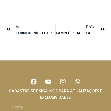
Anterior
Pr
Ant.
Próx.
TORNEIO INÍCIO E GP CHALLENGE ABREM TEMPORADA 2019 EM MARÇO
CAMPEÕES DA ESTATÍSTICAS 2018 SÃO HOMENAGEADOS NO JCS
F
Y
I
W
a
o
n
h
c
u
s
a
CADASTRE-SE E SIGA-NOS PARA ATUALIZAÇÕES E
e
t
t
t
EXCLUSIVIDADES
b
u
a
s
Nome
o
b
g
a