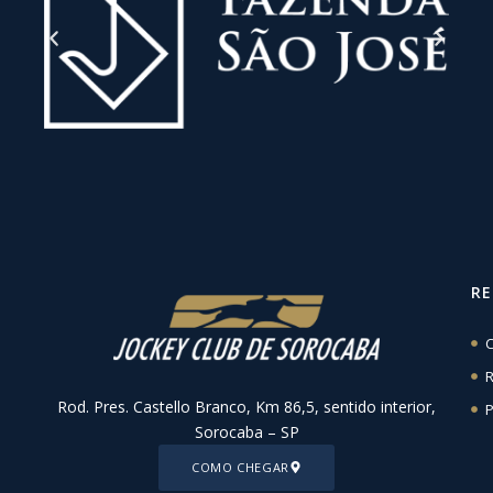
R
C
R
Rod. Pres. Castello Branco, Km 86,5, sentido interior,
P
Sorocaba – SP
COMO CHEGAR