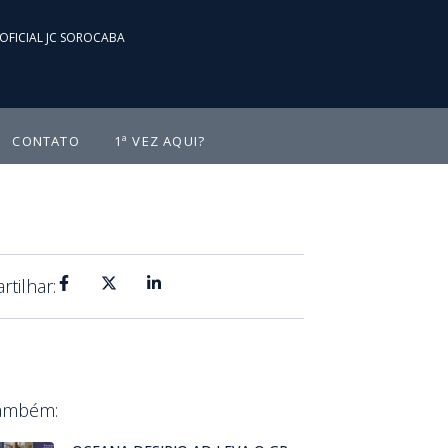
OFICIAL JC SOROCABA
CONTATO
1ª VEZ AQUI?
tilhar:
Também: