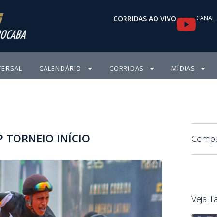
Y
CORRIDAS AO VIVO
CANAL 
o
u
TERSAL
CALENDÁRIO
CORRIDAS
MÍDIAS
t
u
b
 TORNEIO INÍCIO
e
Compar
Veja 