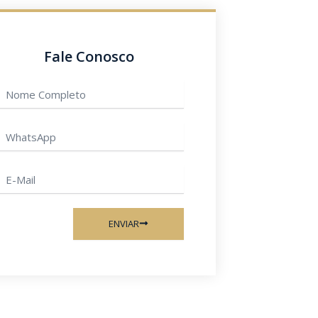
Fale Conosco
Nome
ompleto
hatsApp
-
ail
ENVIAR