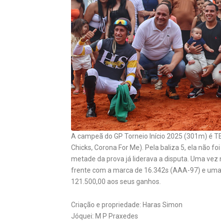
A campeã do GP Torneio Início 2025 (301m) é 
Chicks, Corona For Me). Pela baliza 5, ela não f
metade da prova já liderava a disputa. Uma vez n
frente com a marca de 16.342s (AAA-97) e uma 
121.500,00 aos seus ganhos.
Criação e propriedade: Haras Simon
Jóquei: M P Praxedes