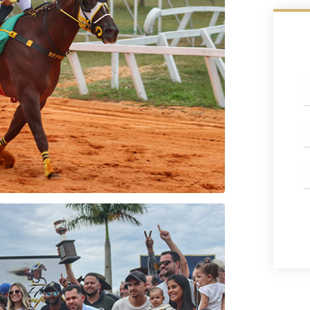
c
W
E
m