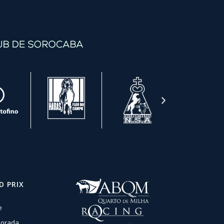
D PRIX
e
orada