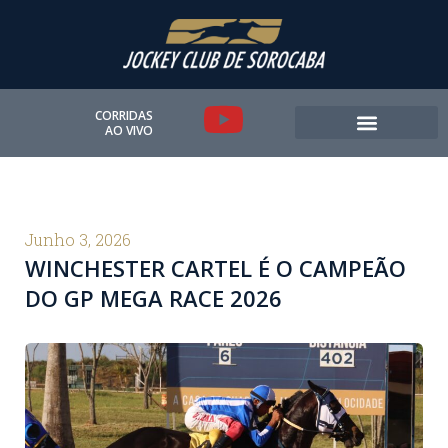
Ir
para
o
conteúdo
Y
CORRIDAS
AO VIVO
o
u
t
Junho 3, 2026
WINCHESTER CARTEL É O CAMPEÃO
u
DO GP MEGA RACE 2026
b
e