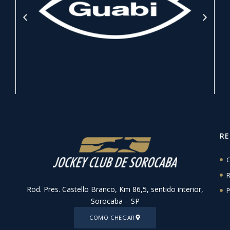
R
C
R
Rod. Pres. Castello Branco, Km 86,5, sentido interior,
P
Sorocaba – SP
COMO CHEGAR