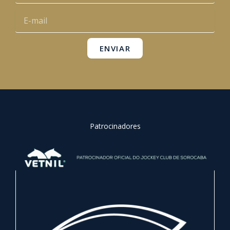
o
e
r
p
E-
k
a
p
mail
m
ENVIAR
Patrocinadores