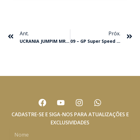
Anterior
Pr
Ant.
Próx.
UCRANIA JUMPIM MRL CONQUISTA O GP SOROCABA FUTURITY
09 – GP Super Speed – (class)
F
Y
I
W
a
o
n
h
c
u
s
a
CADASTRE-SE E SIGA-NOS PARA ATUALIZAÇÕES E
e
t
t
t
EXCLUSIVIDADES
b
u
a
s
Nome
o
b
g
a