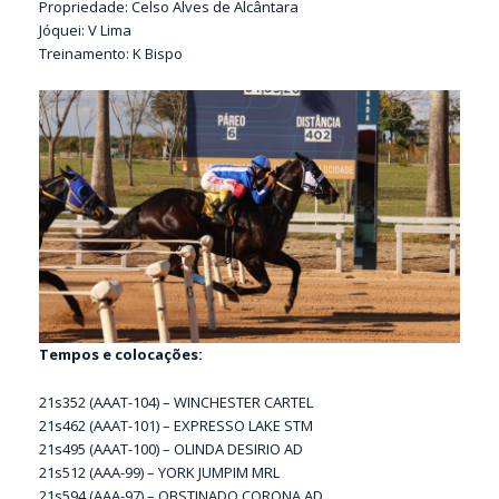
Propriedade: Celso Alves de Alcântara
Jóquei: V Lima
Treinamento: K Bispo
Tempos e colocações:
21s352 (AAAT-104) – WINCHESTER CARTEL
21s462 (AAAT-101) – EXPRESSO LAKE STM
21s495 (AAAT-100) – OLINDA DESIRIO AD
21s512 (AAA-99) – YORK JUMPIM MRL
21s594 (AAA-97) – OBSTINADO CORONA AD