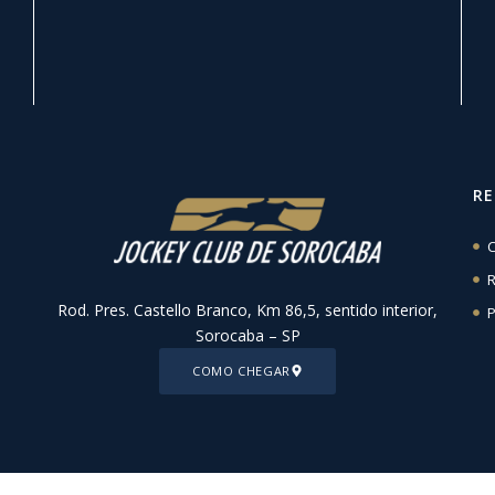
R
C
R
Rod. Pres. Castello Branco, Km 86,5, sentido interior,
P
Sorocaba – SP
COMO CHEGAR