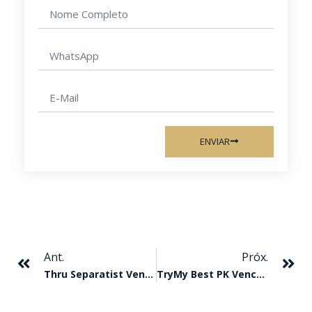
Nome
completo
WhatsApp
E-
mail
ENVIAR
Anterior
Pr
Ant.
Próx.
Thru Separatist Vence O GP Super Speed
TryMy Best PK Vence O GP ABQM Rei Da Velocidade