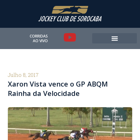
Ir
para
o
conteúdo
Y
CORRIDAS
AO VIVO
o
u
t
Julho 8, 2017
Xaron Vista vence o GP ABQM
u
Rainha da Velocidade
b
e