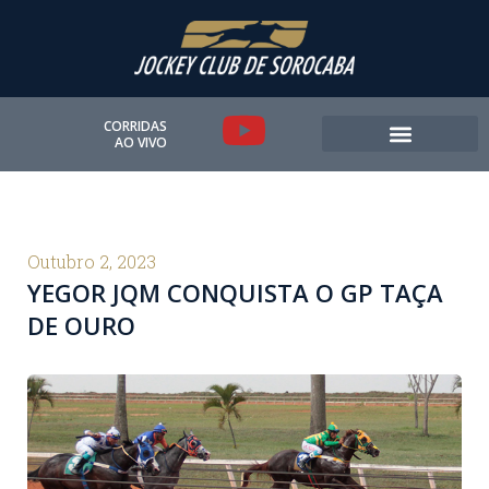
Ir
para
o
conteúdo
Y
CORRIDAS
AO VIVO
o
u
t
Outubro 2, 2023
YEGOR JQM CONQUISTA O GP TAÇA
u
DE OURO
b
e