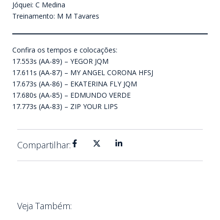
Jóquei: C Medina
Treinamento: M M Tavares
Confira os tempos e colocações:
17.553s (AA-89) – YEGOR JQM
17.611s (AA-87) – MY ANGEL CORONA HFSJ
17.673s (AA-86) – EKATERINA FLY JQM
17.680s (AA-85) – EDMUNDO VERDE
17.773s (AA-83) – ZIP YOUR LIPS
Compartilhar:
Veja Também: