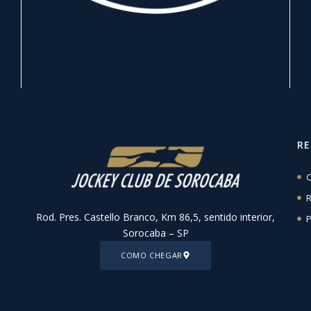
R
C
R
Rod. Pres. Castello Branco, Km 86,5, sentido interior,
P
Sorocaba – SP
COMO CHEGAR